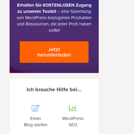
Erhalten Sie KOSTENLOSEN Zugang
zu unserem Toolkit
– eine Sammlung
von WordPress-bezogenen Produkten
und Ressourcen, die jeder Profi haben
sollte!
Jetzt
herunterladen
Ich brauche Hilfe bei…
Einen
WordPress
Blog starten
SEO