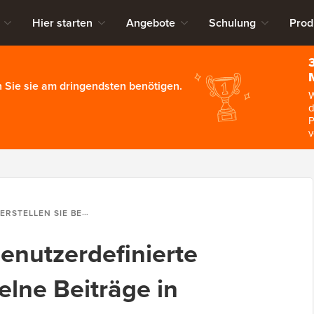
Hier starten
Angebote
Schulung
Prod
 Sie sie am dringendsten benötigen.
W
d
P
v
 SIE BENUTZERDEFINIERTE VORLAGEN FÜR EINZELNE BEITRÄGE IN WORDPRESS
benutzerdefinierte
elne Beiträge in