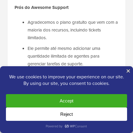
Prós do Awesome Support
Agradecemos o plano gratuito que vem com a
maioria dos recursos, incluindo tickets
ilimitados.
Ele permite até mesmo adicionar uma
quantidade ilimitada de agentes para
gerenciar tarefas de suporte.
Você pode integrar o
Awesome Support com
Easy Digital Downloads
e WooCommerce.
Durante os testes, descobrimos que o
Awesome Support permite que os membros
da equipe deixem notas internas privadas para
tickets de clientes.