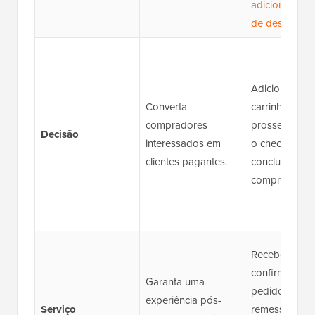
adicionando à 
de desejos
.
Adicionando 
Converta
carrinho,
compradores
prosseguindo
Decisão
interessados em
o checkout,
clientes pagantes.
concluindo a
compra.
Recebendo
confirmações
Garanta uma
pedido, rastr
experiência pós-
Serviço
remessas,