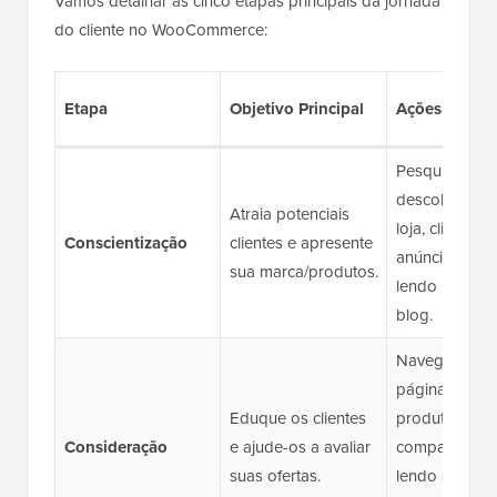
Vamos detalhar as cinco etapas principais da jornada
do cliente no WooCommerce:
Etapa
Objetivo Principal
Ações do Cli
Pesquisando,
descobrindo 
Atraia potenciais
loja, clicando
Conscientização
clientes e apresente
anúncios/links
sua marca/produtos.
lendo posts d
blog.
Navegando 
páginas de
Eduque os clientes
produtos,
Consideração
e ajude-os a avaliar
comparando i
suas ofertas.
lendo avaliaç