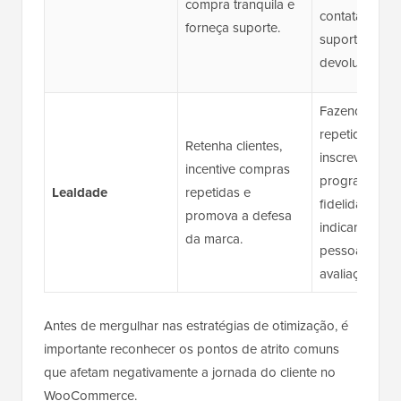
compra tranquila e
contatando o
forneça suporte.
suporte, faze
devoluções/tr
Fazendo com
repetidas,
Retenha clientes,
inscrevendo-
incentive compras
programas d
Lealdade
repetidas e
fidelidade,
promova a defesa
indicando out
da marca.
pessoas, dei
avaliações.
Antes de mergulhar nas estratégias de otimização, é
importante reconhecer os pontos de atrito comuns
que afetam negativamente a jornada do cliente no
WooCommerce.