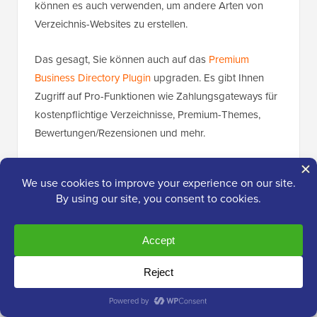
können es auch verwenden, um andere Arten von
Verzeichnis-Websites zu erstellen.
Das gesagt, Sie können auch auf das
Premium
Business Directory Plugin
upgraden. Es gibt Ihnen
Zugriff auf Pro-Funktionen wie Zahlungsgateways für
kostenpflichtige Verzeichnisse, Premium-Themes,
Bewertungen/Rezensionen und mehr.
Weitere Informationen finden Sie in unserem
Testbericht zum Business Directory Plugin
.
Schritt 1: Installieren und Einrichten des Business
Directory Plugins
Zuerst müssen Sie das Business Directory Plugin
installieren und aktivieren. Sie können unseren
Leitfaden zur
Installation eines WordPress-Plugins
für