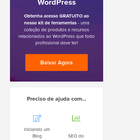
WordPress
Obtenha acesso GRATUITO ao
nosso kit de ferramentas
- uma
coleção de produtos e recursos
relacionados ao WordPress que todo
profissional deve ter!
Baixar Agora
Preciso de ajuda com…
Iniciando um
Blog
SEO do