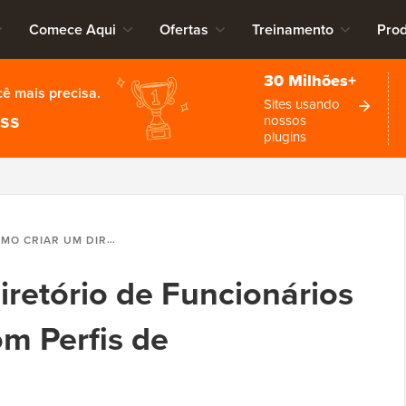
Comece Aqui
Ofertas
Treinamento
Pro
30 Milhões+
cê mais precisa.
Sites usando
ess
nossos
plugins
 UM DIRETÓRIO DE FUNCIONÁRIOS NO WORDPRESS (COM PERFIS DE COLABORADORES)
retório de Funcionários
m Perfis de