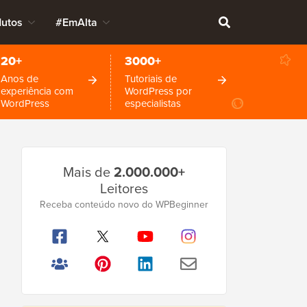
dutos
#EmAlta
20+
3000+
Anos de
Tutoriais de
experiência com
WordPress por
WordPress
especialistas
Barra
Mais de
2.000.000+
Lateral
Leitores
Principal
Receba conteúdo novo do WPBeginner