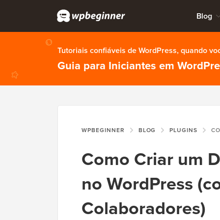
Blog
Tutoriais confiáveis de WordPress, quando vo
Guia para Iniciantes em WordPr
WPBEGINNER
BLOG
PLUGINS
COMO CRIAR
Como Criar um Di
no WordPress (co
Colaboradores)