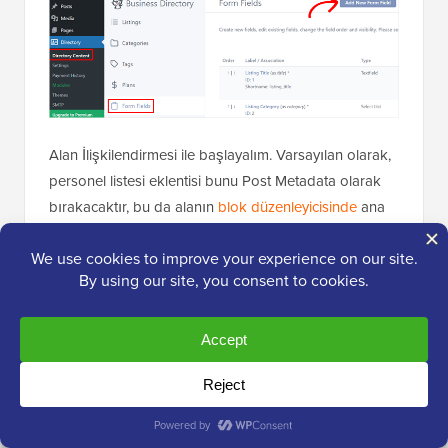
Alan İlişkilendirmesi ile başlayalım. Varsayılan olarak,
personel listesi eklentisi bunu Post Metadata olarak
bırakacaktır, bu da alanın
blok düzenleyicisinde
ana
düzenleme alanının altında özel bir alan olarak
görüneceği anlamına gelir. Bu seçeneği olduğu gibi
bırakacağız.
Toplamak istediğiniz bilgilere bağlı olarak alan türünü
metinden radyo düğmelerine, sosyal medya
bağlantılarına, onay kutularına ve daha fazlasına
değiştirebilirsiniz.