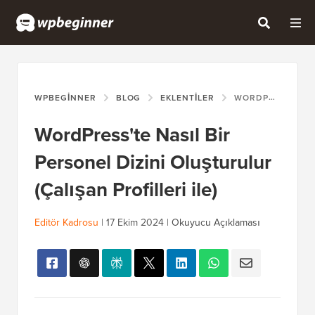
WPBEGINNER
BLOG
EKLENTILER
WORDPRESS'TE NASIL BIR PERSONEL DIZINI OLUŞTURULUR (ÇALIŞAN PROFILLERI ILE)
WordPress'te Nasıl Bir
Personel Dizini Oluşturulur
(Çalışan Profilleri ile)
Editör Kadrosu
|
17 Ekim 2024
|
Okuyucu Açıklaması