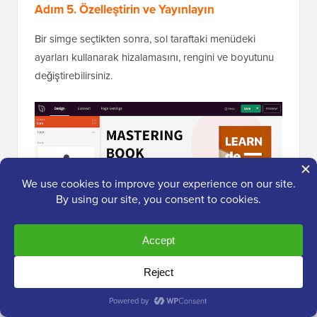
Adım 5. Özelleştirin ve Yayınlayın
Bir simge seçtikten sonra, sol taraftaki menüdeki
ayarları kullanarak hizalamasını, rengini ve boyutunu
değiştirebilirsiniz.
Sol taraftaki menüdeki 'Bağlantı' alanına yazarak yazı
tipi simgesine bir bağlantı da ekleyebilirsiniz.
Başka bir seçenek de SeedProd'un hazır Simgeli