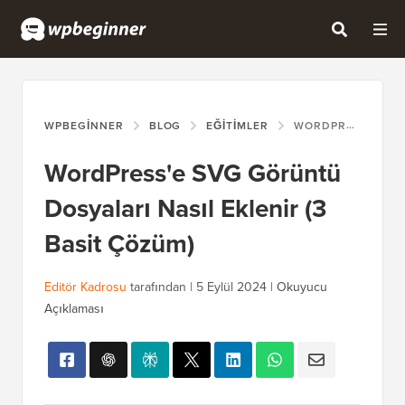
WPBEGINNER
BLOG
EĞITIMLER
WORDPRESS'E SVG GÖRÜNTÜ DOSYALARI NASIL EKLENIR (3 BASIT ÇÖZÜM)
WordPress'e SVG Görüntü
Dosyaları Nasıl Eklenir (3
Basit Çözüm)
Editör Kadrosu
tarafından |
5 Eylül 2024
|
Okuyucu
Açıklaması