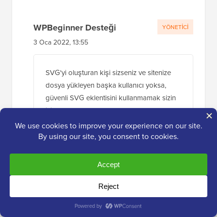
WPBeginner Desteği
YÖNETICI
3 Oca 2022, 13:55
SVG'yi oluşturan kişi sizseniz ve sitenize
dosya yükleyen başka kullanıcı yoksa,
güvenli SVG eklentisini kullanmamak sizin
için uygundur.
Yanıtla
sn
4 Oca 2022, 12:17