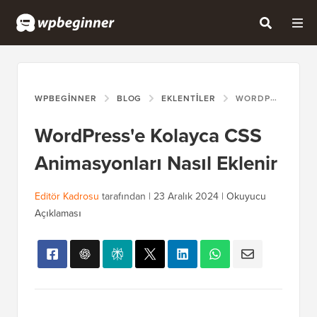
WPBEGINNER
BLOG
EKLENTILER
WORDPRESS'E KOLAYCA CSS ANIMASYONLARI NASIL EKLENIR
WordPress'e Kolayca CSS
Animasyonları Nasıl Eklenir
Editör Kadrosu
tarafından |
23 Aralık 2024
|
Okuyucu
Açıklaması