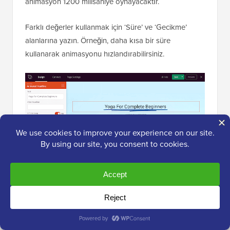
animasyon 1200 milisaniye oynayacaktır.
Farklı değerler kullanmak için ‘Süre’ ve ‘Gecikme’
alanlarına yazın. Örneğin, daha kısa bir süre
kullanarak animasyonu hızlandırabilirsiniz.
Metni biçimlendirmek de isteyebilirsiniz. Örneğin, yazı
tipi boyutunu ve hizalamasını değiştirebilirsiniz.
Animasyonlu başlığın görünümünden memnun