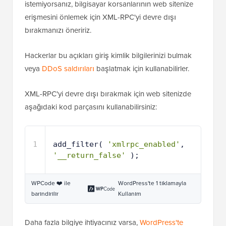
istemiyorsanız, bilgisayar korsanlarının web sitenize
erişmesini önlemek için XML-RPC'yi devre dışı
bırakmanızı öneririz.
Hackerlar bu açıkları giriş kimlik bilgilerinizi bulmak
veya
DDoS saldırıları
başlatmak için kullanabilirler.
XML-RPC'yi devre dışı bırakmak için web sitenizde
aşağıdaki kod parçasını kullanabilirsiniz:
1
add_filter( 
'xmlrpc_enabled'
, 
'__return_false'
);
WPCode ❤️ ile
WordPress'te 1 tıklamayla
barındırılır
Kullanım
Daha fazla bilgiye ihtiyacınız varsa,
WordPress'te