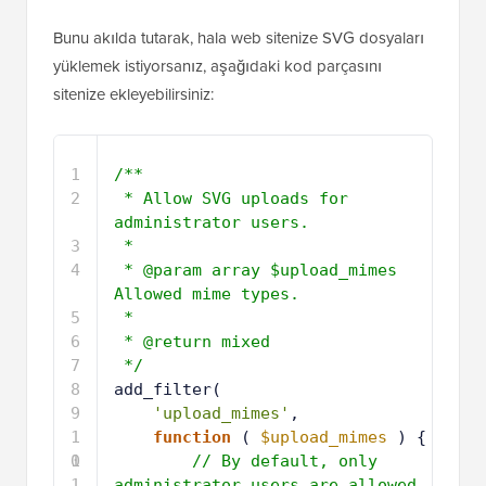
Bunu akılda tutarak, hala web sitenize SVG dosyaları
yüklemek istiyorsanız, aşağıdaki kod parçasını
sitenize ekleyebilirsiniz:
1
/**
2
* Allow SVG uploads for 
administrator users.
3
*
4
* @param array $upload_mimes 
Allowed mime types.
5
*
6
* @return mixed
7
*/
8
add_filter(
9
'upload_mimes'
,
1
function
( 
$upload_mimes
) {
0
1
// By default, only 
1
administrator users are allowed 