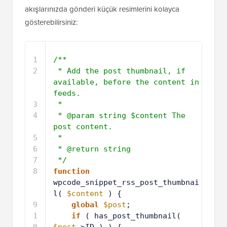
akışlarınızda gönderi küçük resimlerini kolayca
gösterebilirsiniz:
1
/**
2
* Add the post thumbnail, if 
available, before the content in 
feeds.
3
*
4
* @param string $content The 
post content.
5
*
6
* @return string
7
*/
8
function
wpcode_snippet_rss_post_thumbnai
l( 
$content
) {
9
global
$post
;
1
if
( has_post_thumbnail( 
0
$post
->ID ) ) {