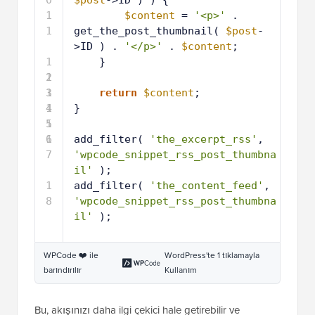
1
$content
= 
'<p>'
. 
1
get_the_post_thumbnail( 
$post
-
>ID ) . 
'</p>'
. 
$content
;
1
}
2
1
3
1
return
$content
;
4
1
}
5
1
6
1
add_filter( 
'the_excerpt_rss'
, 
7
'wpcode_snippet_rss_post_thumbna
il'
);
1
add_filter( 
'the_content_feed'
, 
8
'wpcode_snippet_rss_post_thumbna
il'
);
WPCode ❤️ ile
WordPress'te 1 tıklamayla
barındırılır
Kullanım
Bu, akışınızı daha ilgi çekici hale getirebilir ve