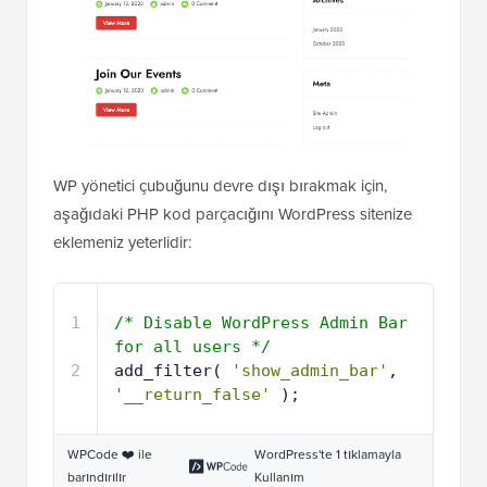
WP yönetici çubuğunu devre dışı bırakmak için,
aşağıdaki PHP kod parçacığını WordPress sitenize
eklemeniz yeterlidir:
1
/* Disable WordPress Admin Bar 
for all users */
2
add_filter( 
'show_admin_bar'
, 
'__return_false'
);
WPCode ❤️ ile
WordPress'te 1 tıklamayla
barındırılır
Kullanım