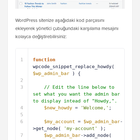
WordPress sitenize aşağıdaki kod parçasını
ekleyerek yönetici çubuğundaki karşılama mesajını
kolayca değiştirebilirsiniz:
1
function
wpcode_snippet_replace_howdy( 
$wp_admin_bar
) {
2
3
// Edit the line below to 
set what you want the admin bar 
to display intead of "Howdy,".
4
$new_howdy
= 
'Welcome,'
;
5
6
$my_account
= 
$wp_admin_bar
-
>get_node( 
'my-account'
);
7
$wp_admin_bar
->add_node(