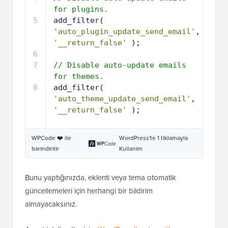
for plugins.
5
add_filter( 
'auto_plugin_update_send_email'
, 
'__return_false'
);
6
7
// Disable auto-update emails 
for themes.
8
add_filter( 
'auto_theme_update_send_email'
, 
'__return_false'
);
WPCode ❤️ ile
WordPress'te 1 tıklamayla
barındırılır
Kullanım
Bunu yaptığınızda, eklenti veya tema otomatik
güncellemeleri için herhangi bir bildirim
almayacaksınız.