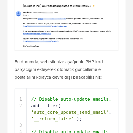
Bu durumda, web sitenize aşağıdaki PHP kod
parçacığını ekleyerek otomatik güncelleme e-
postalarını kolayca devre dışı bırakabilirsiniz:
1
// Disable auto-update emails.
2
add_filter( 
'auto_core_update_send_email'
, 
'__return_false'
);
3
4
// Disable auto-update emails 