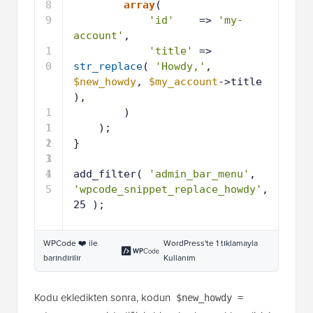
8
array
(
9
'id'
=> 
'my-
account'
,
1
'title'
=> 
0
str_replace
( 
'Howdy,'
, 
$new_howdy
, 
$my_account
->title 
),
1
)
1
1
);
2
1
}
3
1
4
1
add_filter( 
'admin_bar_menu'
, 
5
'wpcode_snippet_replace_howdy'
, 
25 );
WPCode ❤️ ile
WordPress'te 1 tıklamayla
barındırılır
Kullanım
Kodu ekledikten sonra, kodun
$new_howdy =