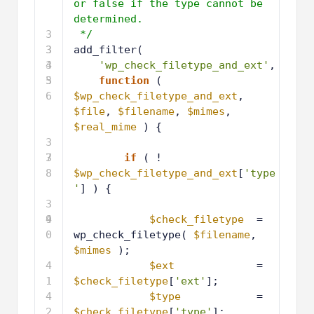
or false if the type cannot be 
determined.
3
*/
3
3
add_filter(
4
3
'wp_check_filetype_and_ext'
,
5
3
function
( 
6
$wp_check_filetype_and_ext
, 
$file
, 
$filename
, 
$mimes
, 
$real_mime
) {
3
7
3
if
( ! 
8
$wp_check_filetype_and_ext
[
'type
'
] ) {
3
9
4
$check_filetype
= 
0
wp_check_filetype( 
$filename
, 
$mimes
);
4
$ext
= 
1
$check_filetype
[
'ext'
];
4
$type
= 
2
$check_filetype
[
'type'
];