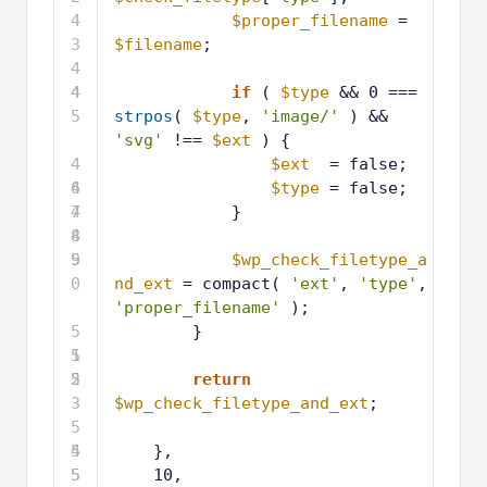
4
$proper_filename
= 
3
$filename
;
4
4
4
if
( 
$type
&& 0 === 
5
strpos
( 
$type
, 
'image/'
) && 
'svg'
!== 
$ext
) {
4
$ext
= false;
6
4
$type
= false;
7
4
}
8
4
9
5
$wp_check_filetype_a
0
nd_ext
= compact( 
'ext'
, 
'type'
, 
'proper_filename'
);
5
}
1
5
2
5
return
3
$wp_check_filetype_and_ext
;
5
4
5
},
5
5
10,