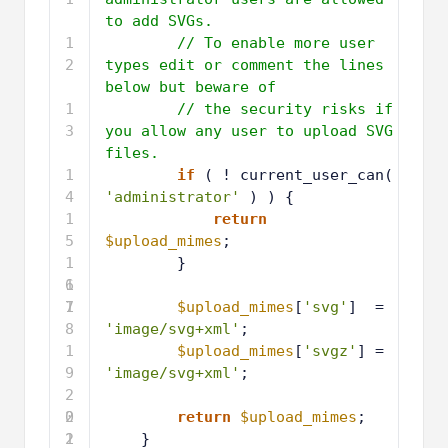
to add SVGs.
1
// To enable more user 
2
types edit or comment the lines 
below but beware of
1
// the security risks if 
3
you allow any user to upload SVG 
files.
1
if
( ! current_user_can( 
4
'administrator'
) ) {
1
return
5
$upload_mimes
;
1
}
6
1
7
1
$upload_mimes
[
'svg'
]  = 
8
'image/svg+xml'
;
1
$upload_mimes
[
'svgz'
] = 
9
'image/svg+xml'
;
2
0
2
return
$upload_mimes
;
1
2
}