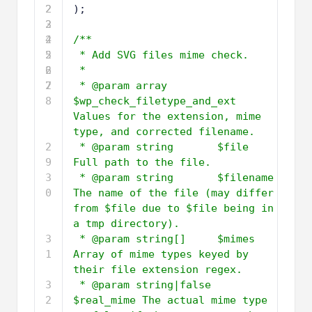
2
2
);
3
2
4
2
/**
5
2
* Add SVG files mime check.
6
2
*
7
2
* @param array        
8
$wp_check_filetype_and_ext 
Values for the extension, mime 
type, and corrected filename.
2
* @param string       $file 
9
Full path to the file.
3
* @param string       $filename 
0
The name of the file (may differ 
from $file due to $file being in 
a tmp directory).
3
* @param string[]     $mimes 
1
Array of mime types keyed by 
their file extension regex.
3
* @param string|false 
2
$real_mime The actual mime type 