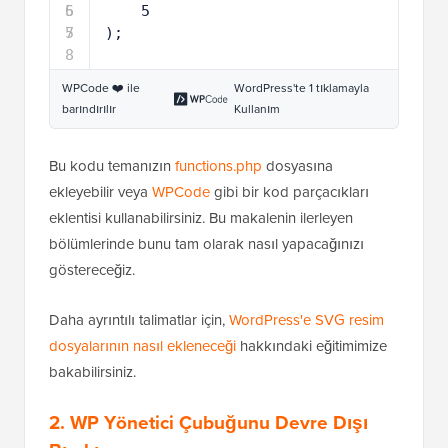
6
5
5
7
5
);
8
WPCode ❤️ ile
WordPress'te 1 tıklamayla
barındırılır
Kullanım
Bu kodu temanızın
functions.php
dosyasına
ekleyebilir veya
WPCode
gibi bir kod parçacıkları
eklentisi kullanabilirsiniz. Bu makalenin ilerleyen
bölümlerinde bunu tam olarak nasıl yapacağınızı
göstereceğiz.
Daha ayrıntılı talimatlar için,
WordPress'e SVG resim
dosyalarının nasıl ekleneceği
hakkındaki eğitimimize
bakabilirsiniz.
2. WP Yönetici Çubuğunu Devre Dışı