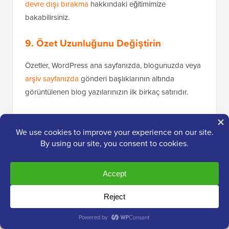
devre dışı bırakma
hakkındaki eğitimimize
bakabilirsiniz.
9. Özet Uzunluğunu Değiştirin
Özetler, WordPress ana sayfanızda, blogunuzda veya
arşiv sayfanızda
gönderi başlıklarının altında
görüntülenen blog yazılarınızın ilk birkaç satırıdır.
Kullanıcılar arasında merak uyandırmak ve daha
fazlasını öğrenmek için gönderiye tıklamalarını teşvik
etmek amacıyla özetinizi kısaltmak isteyebilirsiniz.
Benzer şekilde, okuyuculara gönderiye tıklamak
zorunda kalmadan daha fazla bağlam ve önemli bilgi
vermek için uzunluğu artırabilirsiniz.