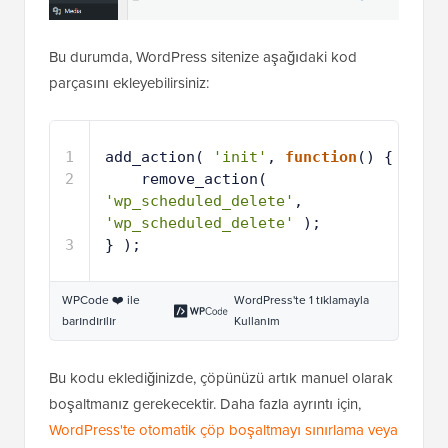
Bu durumda, WordPress sitenize aşağıdaki kod
parçasını ekleyebilirsiniz:
1
add_action( 
'init'
, 
function
() {
2
remove_action( 
'wp_scheduled_delete'
, 
'wp_scheduled_delete'
);
3
} );
WPCode ❤️ ile
WordPress'te 1 tıklamayla
barındırılır
Kullanım
Bu kodu eklediğinizde, çöpünüzü artık manuel olarak
boşaltmanız gerekecektir. Daha fazla ayrıntı için,
WordPress'te otomatik çöp boşaltmayı sınırlama veya