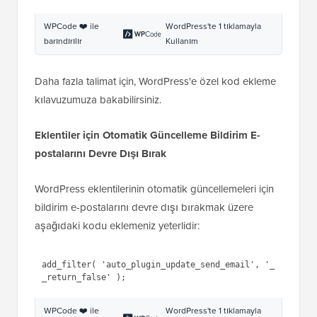
$result
) {
4
if
( ! 
empty
( 
$type
) && 
$type
== 
'success'
) {
5
return
false;
6
}
7
return
true;
8
}
WPCode ❤️ ile
WordPress'te 1 tıklamayla
barındırılır
Kullanım
Daha fazla talimat için, WordPress'e özel kod ekleme
kılavuzumuza bakabilirsiniz.
Eklentiler için Otomatik Güncelleme Bildirim E-
postalarını Devre Dışı Bırak
WordPress eklentilerinin otomatik güncellemeleri için
bildirim e-postalarını devre dışı bırakmak üzere