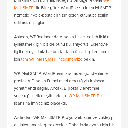
Otomatik güncelleme seçeneklerine aşağı kaydırın ve
devre dışı bırakmak istediğiniz bildirimlerin yanındaki
kutunun işaretini kaldırın.
Son olarak, ayarlarınızı kaydetmek için 'Değişiklikleri
Kaydet' düğmesine tıklamayı unutmayın.
2. WP Mail SMTP
Otomatik güncelleme e-posta bildirimlerini devre dışı
bırakmak için kullanabileceğiniz bir diğer eklenti
WP
Mail SMTP
'dir. Bize göre, WordPress için en iyi SMTP
hizmetidir ve e-postalarınızın gelen kutunuza teslim
edilmesini sağlar.
Aslında, WPBeginner'da e-posta teslim edilebilirliğini
iyileştirmek için biz de bunu kullanıyoruz. Eklentiyle
ilgili deneyimimiz hakkında daha fazla bilgi edinmek