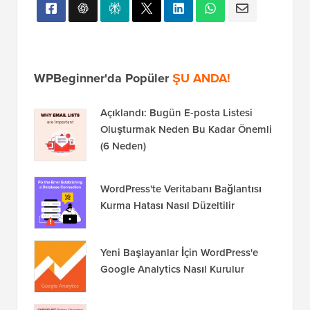
WordPress'te İletişim Formunu E-posta
Listenizi Büyütmek İçin Kullanma
Bu makaleyi beğendiyseniz, lütfen WordPress video
eğitimleri için
YouTube Kanalımıza
abone olun. Bizi
ayrıca
Twitter
ve
Facebook'ta
da bulabilirsiniz.
WPBeginner'da Popüler
ŞU ANDA!
Açıklandı: Bugün E-posta Listesi
Oluşturmak Neden Bu Kadar Önemli