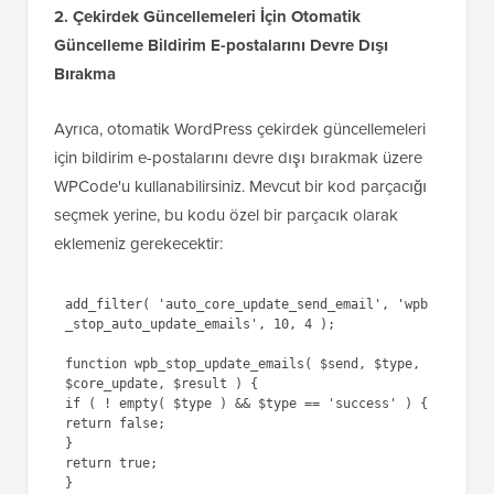
2. Çekirdek Güncellemeleri İçin Otomatik
Güncelleme Bildirim E-postalarını Devre Dışı
Bırakma
Ayrıca, otomatik WordPress çekirdek güncellemeleri
için bildirim e-postalarını devre dışı bırakmak üzere
WPCode'u kullanabilirsiniz. Mevcut bir kod parçacığı
seçmek yerine, bu kodu özel bir parçacık olarak
eklemeniz gerekecektir:
1
add_filter( 
'auto_core_update_send_email'
, 
'wpb_stop_auto_update_emails'
, 
10, 4 );
2
3
function
wpb_stop_update_emails( 
$send
, 
$type
, 
$core_update
, 