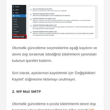
Yapmanız gereken ilk şey,
Manage Notification Emails
eklentisini yükleyip etkinleştirmektir. Daha fazla ayrıntı
için, bir WordPress eklentisinin nasıl kurulacağına dair
adım adım kılavuzumuza bakın.
Etkinleştirdikten sonra
Ayarlar » Bildirim e-postaları
sayfasını ziyaret etmeniz gerekir. Eklentinin, otomatik
güncelleme bildirimleri de dahil olmak üzere tüm
WordPress bildirim e-postalarını yönetmenize izin
verdiği yer burasıdır.