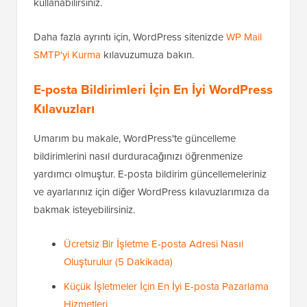
sağlamak için, e-posta göndermek üzere uygun bir
SMTP hizmetine
ihtiyacınız olacaktır.
İşte
WP Mail SMTP
eklentisinin devreye girdiği yer
burasıdır. Tüm WordPress bildirim e-postalarınızı
göndermek için bir SMTP hizmeti kullanır.
Bunu ücretli bir SMTP hizmet sağlayıcısıyla veya
ücretsiz bir SMTP hizmeti
(Gmail gibi) ile
WP Mail
SMTP eklentisinin ücretsiz sürümüyle
birlikte
kullanabilirsiniz.
Daha fazla ayrıntı için, WordPress sitenizde
WP Mail
SMTP'yi Kurma
kılavuzumuza bakın.
E-posta Bildirimleri İçin En İyi WordPress
Kılavuzları