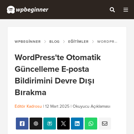
WPBEGINNER
BLOG
EĞITIMLER
WORDPRESS'TE OTOMATIK GÜNCELLEME E-POSTA BILDIRIMINI DEVRE DIŞI BIRAKMA
WordPress'te Otomatik
Güncelleme E-posta
Bildirimini Devre Dışı
Bırakma
Editör Kadrosu
|
12 Mart 2025
|
Okuyucu Açıklaması