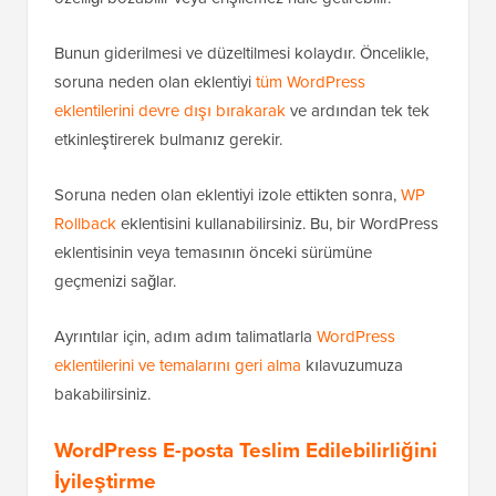
Hepsi bu kadar. Web siteniz için WordPress otomatik
güncelleme e-posta bildirimlerini başarıyla devre dışı
bıraktınız.
Bir Sorun Olursa WordPress
Güncellemelerini Geri Alma
WordPress eklentileri
birçok bağımsız WordPress
barındırma ve sunucu yapılandırmasında çalıştığı için,
bazen bir eklenti güncellemesi web sitenizdeki bir
özelliği bozabilir veya erişilemez hale getirebilir.
Bunun giderilmesi ve düzeltilmesi kolaydır. Öncelikle,
soruna neden olan eklentiyi
tüm WordPress
eklentilerini devre dışı bırakarak
ve ardından tek tek
etkinleştirerek bulmanız gerekir.
Soruna neden olan eklentiyi izole ettikten sonra,
WP