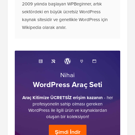
finanse edildiğini
, neden önemli olduğunu ve bize nasıl
destek olabileceğinizi görün. İşte
editöryal sürecimiz
.
Yayın Ekibi Hakkında
WPBeginner'daki Editöryal Kadro, 16 yılı aşkın
WordPress, Web Barındırma, E-ticaret, SEO ve
Pazarlama deneyimine sahip Syed Balkhi
liderliğindeki bir WordPress uzmanları ekibidir.
2009 yılında başlayan WPBeginner, artık
sektördeki en büyük ücretsiz WordPress
kaynak sitesidir ve genellikle WordPress için
Wikipedia olarak anılır.