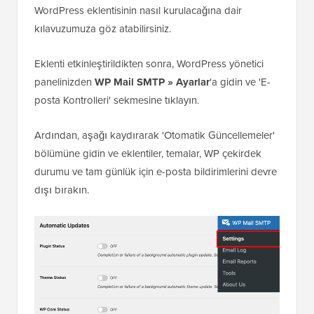
için
tam WP Mail SMTP incelememize
bakın.
WP Mail SMTP, WordPress tarafından gönderilen e-
postaları E-posta Denetimleri aracılığıyla kolayca
yönetmenizi sağlar. Ancak, E-posta Denetimleri
seçeneğini etkinleştirmek için
WP Mail SMTP Pro
lisansına ihtiyacınız olacaktır.
Ardından, WP Mail SMTP Pro'yu web sitenize yükleyip
etkinleştirmeniz gerekecektir. Daha fazla ayrıntı için bir
WordPress eklentisinin nasıl kurulacağına dair
kılavuzumuza göz atabilirsiniz.
Eklenti etkinleştirildikten sonra, WordPress yönetici
panelinizden
WP Mail SMTP » Ayarlar
'a gidin ve 'E-
posta Kontrolleri' sekmesine tıklayın.