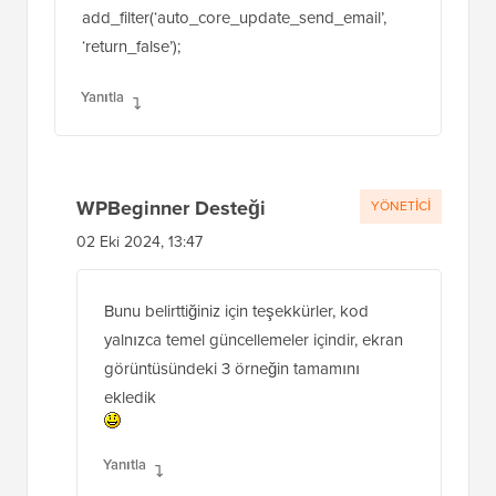
Blackfire
1 Eki 2024, 08:49
“2. Çekirdek Güncellemeleri İçin Otomatik
Güncelleme Bildirim E-postalarını Devre Dışı
Bırak”
Bu kısmın anlamı nedir? Önceki kodda,
çekirdek güncelleme e-postalarını zaten devre
dışı bırakmışsınız:
add_filter(‘auto_core_update_send_email’,
‘return_false’);
Yanıtla
WPBeginner Desteği
YÖNETICI