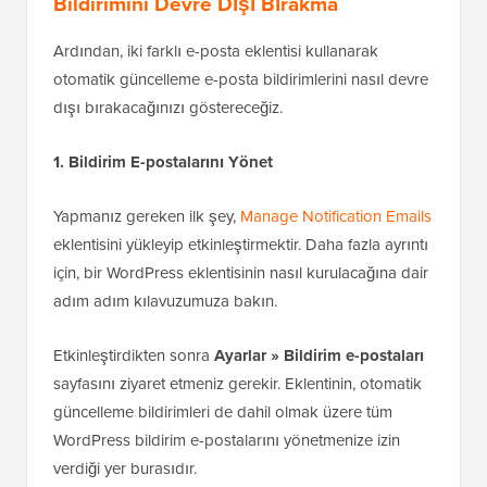
1
add_filter( 
'auto_theme_update_send_email'
, 
'__return_false'
);
WPCode ❤️ ile
WordPress'te 1 tıklamayla
barındırılır
Kullanım
Yöntem 2: Bir Eklenti Kullanarak
Otomatik Güncellemeler E-posta
Bildirimini Devre Dışı Bırakma
Ardından, iki farklı e-posta eklentisi kullanarak
otomatik güncelleme e-posta bildirimlerini nasıl devre
dışı bırakacağınızı göstereceğiz.
1. Bildirim E-postalarını Yönet