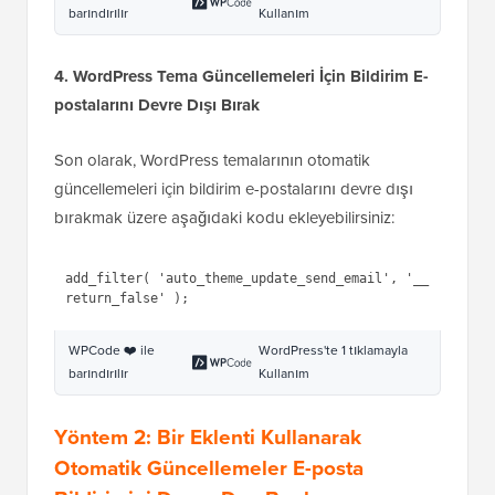
aşağıdaki kodu eklemeniz yeterlidir:
1
add_filter( 
'auto_plugin_update_send_email'
, 
'__return_false'
);
WPCode ❤️ ile
WordPress'te 1 tıklamayla
barındırılır
Kullanım
4. WordPress Tema Güncellemeleri İçin Bildirim E-
postalarını Devre Dışı Bırak
Son olarak, WordPress temalarının otomatik
güncellemeleri için bildirim e-postalarını devre dışı
bırakmak üzere aşağıdaki kodu ekleyebilirsiniz: