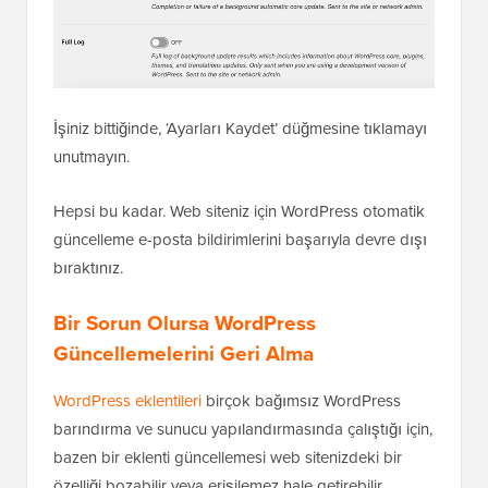
Ardından, aşağı kaydırarak 'Otomatik Güncellemeler'
bölümüne gidin ve eklentiler, temalar, WP çekirdek
durumu ve tam günlük için e-posta bildirimlerini devre
dışı bırakın.
İşiniz bittiğinde, ‘Ayarları Kaydet’ düğmesine tıklamayı
unutmayın.