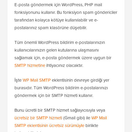
Benzer şekilde, çevrimiçi bir kurs satıyorsanız veya bir
üyelik web sitesi
çalıştırıyorsanız, yeni kullanıcılar
kaydolduğunda e-posta uyarıları almak isteyebilirsiniz.
Ayrıca, unutulan şifre e-postaları, ödeme makbuzu e-
postaları ve sipariş onay bildirimleri dahil olmak üzere
kullanıcılara gönderilen e-postaların teslim
edildiğinden emin olmak isteyeceksiniz.
E-posta göndermek için WordPress, PHP mail
fonksiyonunu kullanır. Bu fonksiyon spam göndericiler
tarafından kolayca kötüye kullanılabilir ve e-
postalarınız spam klasörüne düşebilir.
Tüm önemli WordPress bildirim e-postalarınızın
kullanıcılarınızın gelen kutularına ulaşmasını