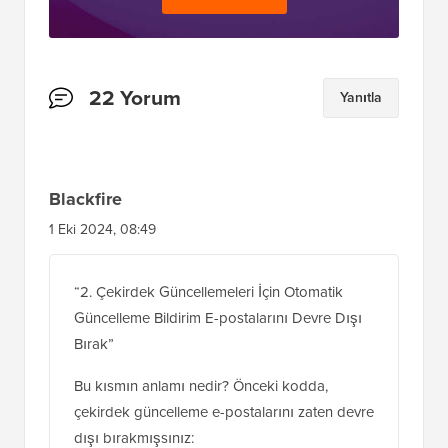
Nihai
WordPress Araç Seti
Araç Kitimize ÜCRETSİZ erişim kazanın
- her
profesyonelin sahip olması gereken
WordPress ile ilgili ürün ve kaynaklardan
oluşan bir koleksiyon!
Şimdi İndir
Okuyucu
22 Yorum
Yanıtla
Etkileşimleri