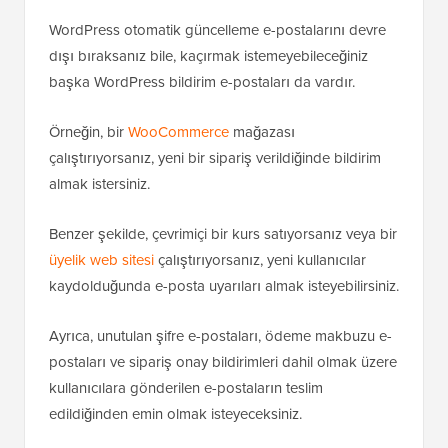
Rollback
eklentisini kullanabilirsiniz. Bu, bir WordPress
eklentisinin veya temasının önceki sürümüne
geçmenizi sağlar.
Ayrıntılar için, adım adım talimatlarla
WordPress
eklentilerini ve temalarını geri alma
kılavuzumuza
bakabilirsiniz.
WordPress E-posta Teslim Edilebilirliğini
İyileştirme
WordPress otomatik güncelleme e-postalarını devre
dışı bıraksanız bile, kaçırmak istemeyebileceğiniz
başka WordPress bildirim e-postaları da vardır.
Örneğin, bir
WooCommerce
mağazası
çalıştırıyorsanız, yeni bir sipariş verildiğinde bildirim
almak istersiniz.