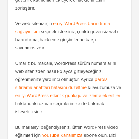
düzgün bir WordPress güvenlik kurulumu
uygulamanız gerekir. Bu, web sitenizin etrafına
güvenlik katmanları ekleyerek hacklenmesini
zorlaştırır.
Ve web siteniz için
en iyi WordPress barındırma
sağlayıcısını
seçmek istersiniz, çünkü güvensiz web
barındırma, hackleme girişimlerine karşı
savunmasızdır.
Umarız bu makale, WordPress sürüm numaralarını
web sitenizden nasıl kolayca gizleyeceğinizi
öğrenmenize yardımcı olmuştur. Ayrıca
parola
sıfırlama anahtarı hatasını düzeltme
kılavuzumuza ve
en iyi WordPress etkinlik günlüğü ve izleme eklentileri
hakkındaki uzman seçimlerimize de bakmak
isteyebilirsiniz.