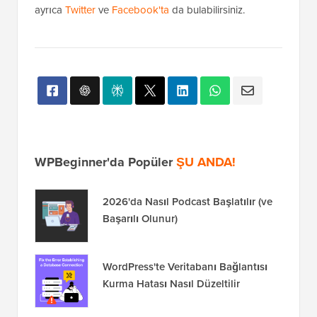
Bu makaleyi beğendiyseniz, lütfen WordPress video
eğitimleri için
YouTube Kanalımıza
abone olun. Bizi
ayrıca
Twitter
ve
Facebook'ta
da bulabilirsiniz.
WPBeginner'da Popüler
ŞU ANDA!
2026'da Nasıl Podcast Başlatılır (ve
Başarılı Olunur)