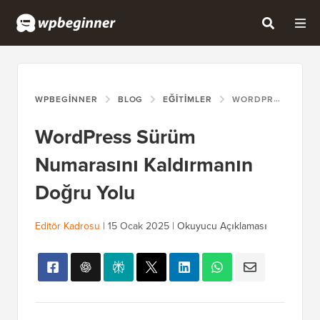
WPBEGINNER
BLOG
EĞITIMLER
WORDPRESS SÜRÜM NUMARASINI KALDIRMANIN DOĞRU YOLU
WordPress Sürüm
Numarasını Kaldırmanın
Doğru Yolu
Editör Kadrosu
|
15 Ocak 2025
|
Okuyucu Açıklaması