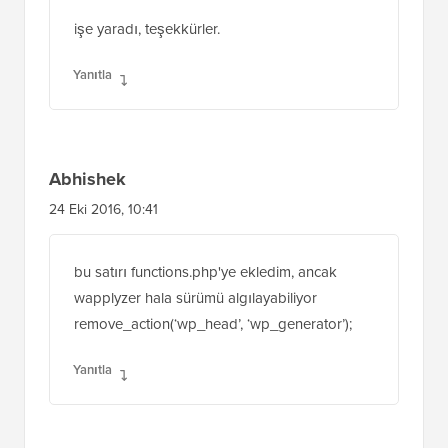
Sagar Patil
9 Şub 2017, 15:01
işe yaradı, teşekkürler.
Yanıtla
Abhishek
24 Eki 2016, 10:41
bu satırı functions.php'ye ekledim, ancak
wapplyzer hala sürümü algılayabiliyor
remove_action(‘wp_head’, ‘wp_generator’);
Yanıtla