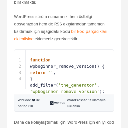
WordPress sürüm bilgilerini kaldırmanın doğru yolu,
onu görüntülemekten sorumlu işlevi devre dışı
bırakmaktır.
WordPress sürüm numaranızı hem üstbilgi
dosyanızdan hem de RSS akışlarından tamamen
kaldırmak için aşağıdaki kodu
bir kod parçacıkları
eklentisine
eklemeniz gerekecektir.
1
function
wpbeginner_remove_version() {
2
return
''
;
3
}
4
add_filter(
'the_generator'
, 
'wpbeginner_remove_version'
);
WPCode ❤️ ile
WordPress'te 1 tıklamayla
barındırılır
Kullanım