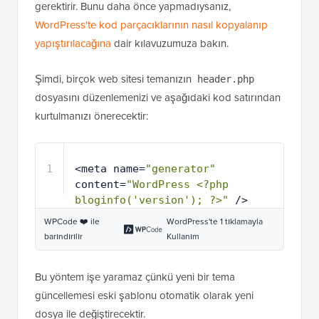
gerektirir. Bunu daha önce yapmadıysanız,
WordPress'te kod parçacıklarının nasıl kopyalanıp
yapıştırılacağına
dair kılavuzumuza bakın.
Şimdi, birçok web sitesi temanızın
header.php
dosyasını düzenlemenizi ve aşağıdaki kod satırından
kurtulmanızı önerecektir:
1
<meta name=
"generator"
content=
"WordPress <?php 
bloginfo('version'); ?>"
/>
WPCode ❤️ ile
WordPress'te 1 tıklamayla
barındırılır
Kullanım
Bu yöntem işe yaramaz çünkü yeni bir tema
güncellemesi eski şablonu otomatik olarak yeni