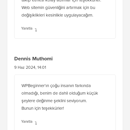
WordPress sürümünü gizlemenin ne kadar
önemli olduğunu fark etmemiştim. Açık ve
takip etmesi kolay adımlar için teşekkürler.
Web sitemin güvenliğini artırmak için bu
değişiklikleri kesinlikle uygulayacağım.
Yanıtla
Dennis Muthomi
9 Haz 2024, 14:01
WPBeginner'ın çoğu insanın farkında
olmadığı, benim de dahil olduğum küçük
şeylere değinme şeklini seviyorum.
Bunun için teşekkürler!