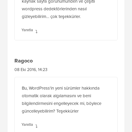
hy.. hala kullanılabilir bir pratik mi? Sormak
istiyorum, kullandığımız eklentinin bilgilerini
kaynak sayfa görünümünden ve çeşitli
wordpress dedektörlerinden nasıl
gizleyebilirim… çok teşekkürler.
Yanıtla
Ragoco
08 Eki 2016, 14:23
Bu, WordPress'in yeni sürümler hakkında
otomatik olarak algılamasını ve beni
bilgilendirmesini engelleyecek mi, böylece