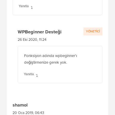
belirli bir dosya adı mı yoksa web sitemizin
adı mı yoksa ne?
Yanıtla
WPBeginner Desteği
YÖNETICI
26 Eki 2020, 11:24
Fonksiyon adında wpbeginner'ı
değiştirmenize gerek yok.
Yanıtla