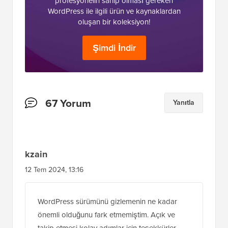
WordPress Araç Seti
Araç Kitimize ÜCRETSİZ erişim kazanın
- her
profesyonelin sahip olması gereken
WordPress ile ilgili ürün ve kaynaklardan
oluşan bir koleksiyon!
Şimdi İndir
Okuyucu
67 Yorum
Yanıtla
Etkileşimleri
kzain
12 Tem 2024, 13:16