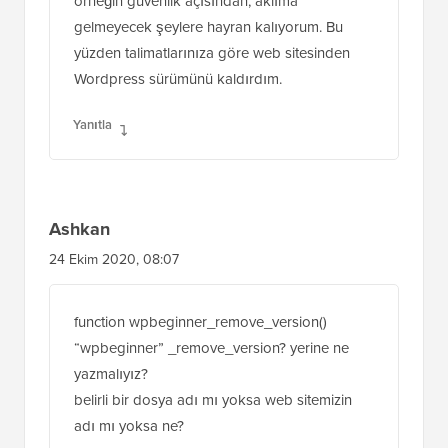
Bazen ne kadar çok detayın yapılabildiğine,
örneğin güvenlik açısından, aklıma
gelmeyecek şeylere hayran kalıyorum. Bu
yüzden talimatlarınıza göre web sitesinden
Wordpress sürümünü kaldırdım.
Yanıtla
Ashkan
24 Ekim 2020, 08:07
function wpbeginner_remove_version()
“wpbeginner” _remove_version? yerine ne
yazmalıyız?