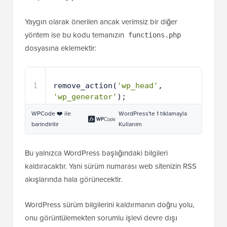
dosya ile değiştirecektir.
Yaygın olarak önerilen ancak verimsiz bir diğer
yöntem ise bu kodu temanızın
functions.php
dosyasına eklemektir:
1
remove_action(
'wp_head'
, 
'wp_generator'
);
WPCode ❤️ ile
WordPress'te 1 tıklamayla
barındırılır
Kullanım
Bu yalnızca WordPress başlığındaki bilgileri
kaldıracaktır. Yani sürüm numarası web sitenizin RSS
akışlarında hala görünecektir.