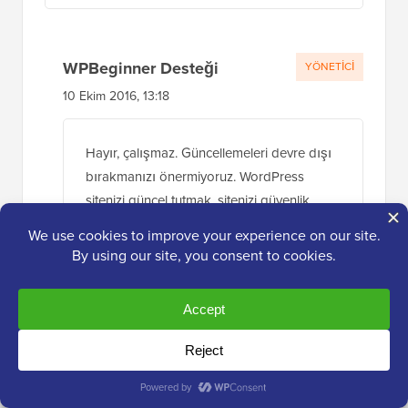
güncelleyebilirim? Teşekkürler
Yanıtla
WPBeginner Desteği
YÖNETICI
10 Ekim 2016, 13:18
Hayır, çalışmaz. Güncellemeleri devre dışı
bırakmanızı önermiyoruz. WordPress
sitenizi güncel tutmak, sitenizi güvenlik
açıklarından korur. Lütfen neden
her
zaman WordPress'in en son sürümünü
kullanmanız gerektiğine
dair rehberimize
bakın.
Yanıtla