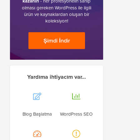
kazanın
- her profesyonelin sahip
olması gereken WordPress ile ilgili
ürün ve kaynaklardan oluşan bir
koleksiyon!
Şimdi İndir
Yardıma ihtiyacım var…
Blog Başlatma
WordPress SEO