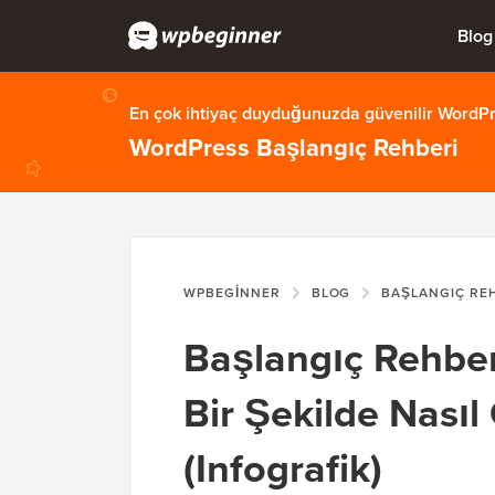
Blog
En çok ihtiyaç duyduğunuzda güvenilir WordPre
WordPress Başlangıç Rehberi
WPBEGINNER
BLOG
BAŞLANGIÇ RE
Başlangıç Rehber
Bir Şekilde Nasıl
(Infografik)