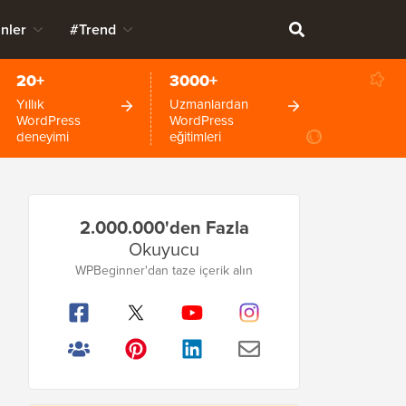
nler
#Trend
20+
3000+
Yıllık
Uzmanlardan
WordPress
WordPress
deneyimi
eğitimleri
Birincil
2.000.000'den Fazla
Kenar
Okuyucu
Çubuğu
WPBeginner'dan taze içerik alın