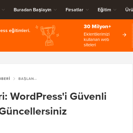
Buradan Başlayın
Fırsatlar
Eğitim
Ürü
30 Milyon+
ss eğitimleri.
Eklentilerimizi
kullanan web
siteleri
HBERI
BAŞLANGIÇ REHBERI: WORDPRESS'I GÜVENLI BIR ŞEKILDE NASIL GÜNCELLERSINIZ (INFOGRAFIK)
i: WordPress'i Güvenli
 Güncellersiniz