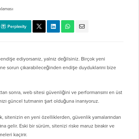
klaması
Perplexity
ndişe ediyorsanız, yalnız değilsiniz. Birçok yeni
ine sorun çıkarabileceğinden endişe duyduklarını bize
ktan sonra, web sitesi güvenliğini ve performansını en üst
nızı güncel tutmanın şart olduğuna inanıyoruz.
 sitenizin en yeni özelliklerden, güvenlik yamalarından
a gelir. Eski bir sürüm, sitenizi riske maruz bırakır ve
meleri kaçırır.