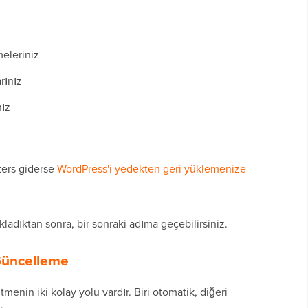
eleriniz
rınız
nız
ters giderse
WordPress'i yedekten geri yüklemenize
adıktan sonra, bir sonraki adıma geçebilirsiniz.
Güncelleme
enin iki kolay yolu vardır. Biri otomatik, diğeri