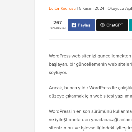
Editör Kadrosu
|
5 Kasım 2024
|
Okuyucu Açı
267
Paylaş
ChatGPT
PAYLAŞIMLAR
WordPress web sitenizi güncellemekten e
başlayan, bir güncellemenin web siteler
söylüyor.
Ancak, bunca yıldır WordPress ile çalıştı
düzeye çıkarmak için web sitesi yazılımı
WordPress'in en son sürümünü kullanmak,
ve iyileştirmelerden yararlanacağı anlamın
sitenizin hız ve işlevselliğindeki iyileştir