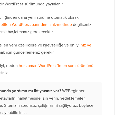
i bir WordPress sürümünde yayınlanır.
diliğinden daha yeni sürüme otomatik olarak
etilen WordPress barındırma hizmetinde
değilseniz,
rak başlatmanız gerekecektir.
 en yeni özelliklere ve işlevselliğe ve en iyi
hız ve
k için güncellemeniz gerekir.
giyi, neden
her zaman WordPress'in en son sürümünü
iniz.
unda yardıma mı ihtiyacınız var?
WPBeginner
taylarını halletmesine izin verin. Yedeklemeler,
e. Sitenizin sorunsuz çalışmasını sağlıyoruz, böylece
yırabilirsiniz.