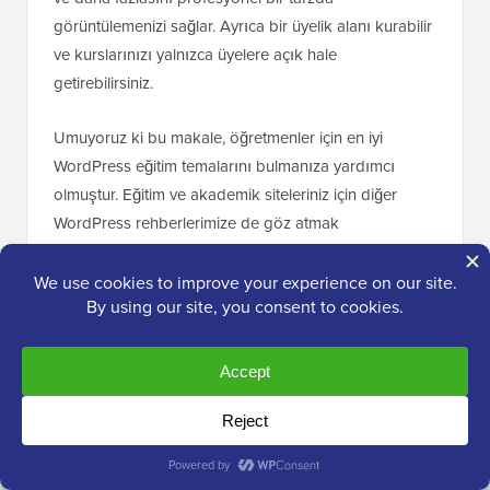
görüntülemenizi sağlar. Ayrıca bir üyelik alanı kurabilir
ve kurslarınızı yalnızca üyelere açık hale
getirebilirsiniz.
Umuyoruz ki bu makale, öğretmenler için en iyi
WordPress eğitim temalarını bulmanıza yardımcı
olmuştur. Eğitim ve akademik siteleriniz için diğer
WordPress rehberlerimize de göz atmak
isteyebilirsiniz.
Eğitim Web Siteleri İçin En İyi WordPress
Rehberleri
En İyi WordPress LMS Eklentileri Karşılaştırıldı
(Artıları ve Eksileri)
En İyi Kurs Oluşturma Yazılımları ve
Araçları (Uzman Seçimleri)