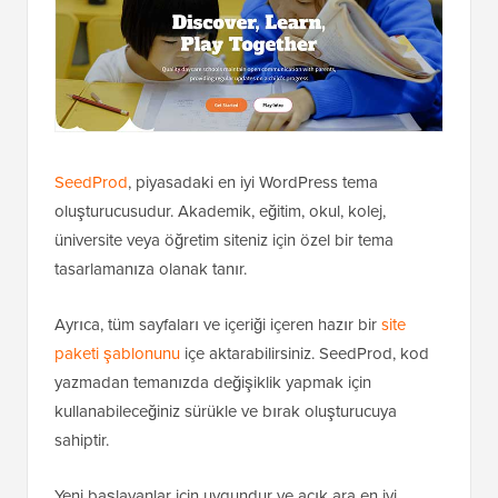
SeedProd
, piyasadaki en iyi WordPress tema
oluşturucusudur. Akademik, eğitim, okul, kolej,
üniversite veya öğretim siteniz için özel bir tema
tasarlamanıza olanak tanır.
Ayrıca, tüm sayfaları ve içeriği içeren hazır bir
site
paketi şablonunu
içe aktarabilirsiniz. SeedProd, kod
yazmadan temanızda değişiklik yapmak için
kullanabileceğiniz sürükle ve bırak oluşturucuya
sahiptir.
Yeni başlayanlar için uygundur ve açık ara en iyi