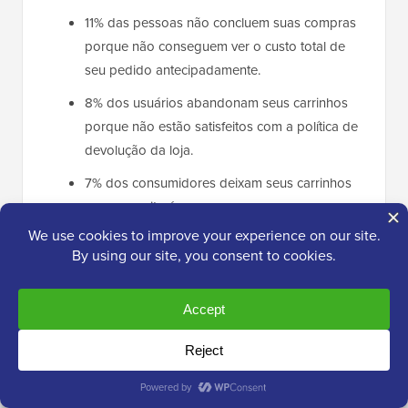
11% das pessoas não concluem suas compras
porque não conseguem ver o custo total de
seu pedido antecipadamente.
8% dos usuários abandonam seus carrinhos
porque não estão satisfeitos com a política de
devolução da loja.
7% dos consumidores deixam seus carrinhos
porque o site é propenso a erros e
travamentos.
11% dos usuários citam a falta de confiança
como causa de abandono, temendo roubo de
cartão de crédito ou outras preocupações de
segurança.
4% dos consumidores deixam seus carrinhos
porque o cartão de crédito é recusado.