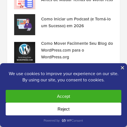
Como Iniciar um Podcast (e Torná-lo
um Sucesso) em 2026
Como Mover Facilmente Seu Blog do
WordPress.com para o
WordPress.org
Como Instalar o Google Analytics no
WordPress para Iniciantes
Divulgação:
Nosso conteúdo é apoiado pelo leitor. Isso
significa que se você clicar em alguns de nossos links,
poderemos ganhar uma comissão. Veja
como o