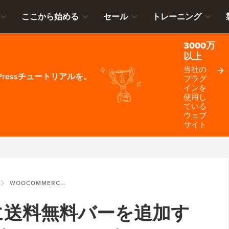
ここから始める
セール
トレーニング
3000万
以上
当社の
ressチュートリアルを。
プラグ
インを
使用し
ている
ウェブ
サイト
WOOCOMMERCEに送料無料バーを追加する方法（ステップバイステップ）
ceに送料無料バーを追加す