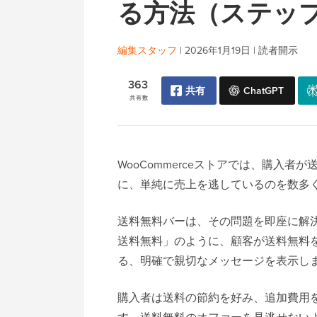
る方法（ステッ
編集スタッフ
|
2026年1月19日
|
読者開示
363
共有
ChatGPT
共有数
WooCommerceストアでは、購入
に、単純に売上を逃しているのを数多
送料無料バーは、その問題を即座に解
送料無料」のように、顧客が送料無料
る、明確で親切なメッセージを表示し
購入者は送料の節約を好み、追加費用