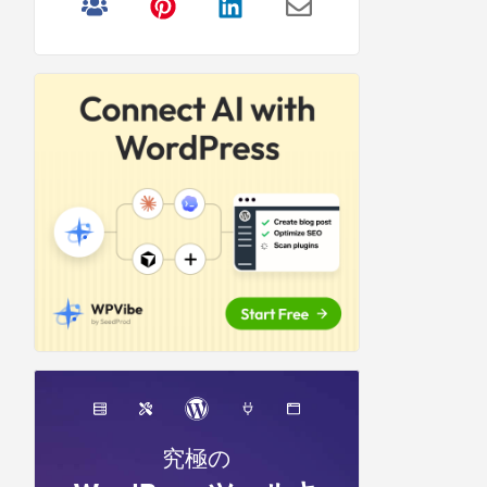
リ
サ
イ
ド
バ
ー
究極の