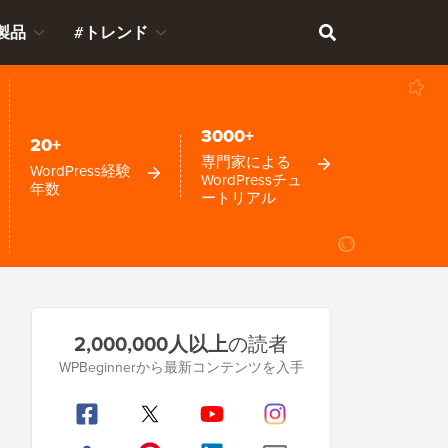
製品
#トレンド
3000+
20+
専門家による
WordPress経験
WordPressチュ
年数
ートリアル
プ
2,000,000人以上
の読者
ラ
WPBeginnerから最新コンテンツを入手
イ
マ