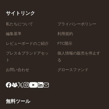
プバイステップ）
ダウンタ
ーバー
サイトリンク
私たちについて
プライバシーポリシー
編集基準
利用規約
レビューボードのご紹介
FTC開示
プレス＆ブランドアセッ
個人情報の販売を停止す
ト
る
お問い合わせ
グロースファンド