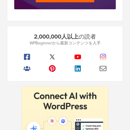
プ
2,000,000人以上
の読者
ラ
WPBeginnerから最新コンテンツを入手
イ
マ
リ
サ
イ
ド
バ
ー