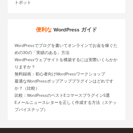
トボット
便利な
WordPress ガイド
WordPressでブログを書いてオンラインでお金を稼ぐた
WordP
めの30の「実績のある」方法
行する
WordPressウェブサイトを構築するには実際いくらかか
SEOを
りますか？
く移行
無料録画：初心者向けWordPressワークショップ
Blog
に）
最適なWordPressポップアッププラグインはどれです
か？（比較）
Wixか
バイス
比較：WordPressのベストEコマースプラグイン5選
Squa
Eメールニュースレターを正しく作成する方法（ステッ