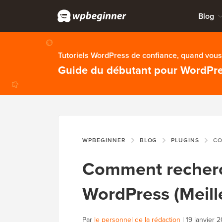
Blog
Tutoriels WordPress de confiance, quand vous 
Guide du débutant pour WordPr
WPBEGINNER
BLOG
PLUGINS
COMMENT R
Comment recherc
WordPress (Meil
Par
le personnel de la rédaction
|
19 janvier 