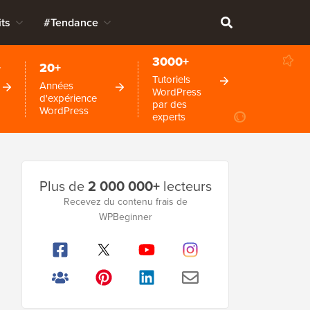
ts
#Tendance
3000+
+
20+
Tutoriels
Années
WordPress
d'expérience
par des
WordPress
experts
Barre
Plus de
2 000 000+
lecteurs
latérale
Recevez du contenu frais de
WPBeginner
principale