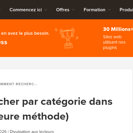
Commencez ici
Offres
Formation
Produi
30 Millions
en avez le plus besoin.
Sites web
ess
utilisant nos
plugins
ECHERCHER PAR CATÉGORIE DANS WORDPRESS (MEILLEURE MÉTHODE)
her par catégorie dans
leure méthode)
2026
|
Divulgation aux lecteurs