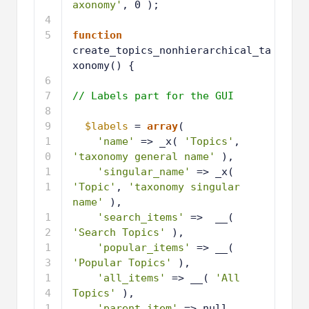
axonomy'
, 0 );
4
5
function
create_topics_nonhierarchical_ta
xonomy() {
6
7
// Labels part for the GUI
8
9
$labels
= 
array
(
1
'name'
=> _x( 
'Topics'
, 
0
'taxonomy general name'
),
1
'singular_name'
=> _x( 
1
'Topic'
, 
'taxonomy singular 
name'
),
1
'search_items'
=>  __( 
2
'Search Topics'
),
1
'popular_items'
=> __( 
3
'Popular Topics'
),
1
'all_items'
=> __( 
'All 
4
Topics'
),
1
'parent_item'
=> null,