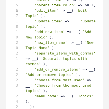
5
1
'parent_item_colon'
=> null,
6
1
'edit_item'
=> __( 
'Edit 
7
Topic'
), 
1
'update_item'
=> __( 
'Update 
8
Topic'
),
1
'add_new_item'
=> __( 
'Add 
9
New Topic'
),
2
'new_item_name'
=> __( 
'New 
0
Topic Name'
),
2
'separate_items_with_commas'
1
=> __( 
'Separate topics with 
commas'
),
2
'add_or_remove_items'
=> __( 
2
'Add or remove topics'
),
2
'choose_from_most_used'
=> 
3
__( 
'Choose from the most used 
topics'
),
2
'menu_name'
=> __( 
'Topics'
4
),
2
); 