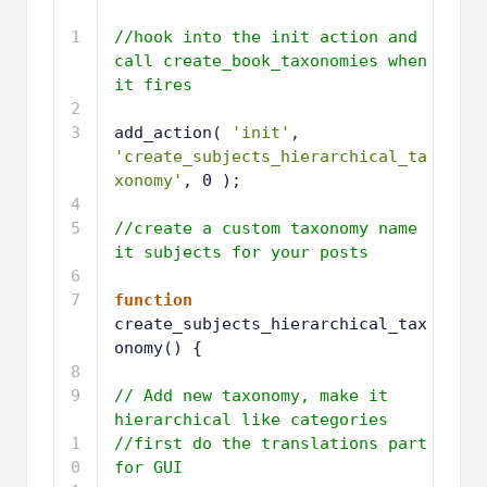
1
//hook into the init action and 
call create_book_taxonomies when 
it fires
2
3
add_action( 
'init'
, 
'create_subjects_hierarchical_ta
xonomy'
, 0 );
4
5
//create a custom taxonomy name 
it subjects for your posts
6
7
function
create_subjects_hierarchical_tax
onomy() {
8
9
// Add new taxonomy, make it 
hierarchical like categories
1
//first do the translations part 
0
for GUI