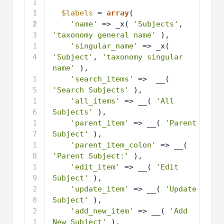
1
1
1
$labels
= 
array
(
2
1
'name'
=> _x( 
'Subjects'
, 
3
'taxonomy general name'
),
1
'singular_name'
=> _x( 
4
'Subject'
, 
'taxonomy singular 
name'
),
1
'search_items'
=>  __( 
5
'Search Subjects'
),
1
'all_items'
=> __( 
'All 
6
Subjects'
),
1
'parent_item'
=> __( 
'Parent 
7
Subject'
),
1
'parent_item_colon'
=> __( 
8
'Parent Subject:'
),
1
'edit_item'
=> __( 
'Edit 
9
Subject'
), 
2
'update_item'
=> __( 
'Update 
0
Subject'
),
2
'add_new_item'
=> __( 
'Add 
1
New Subject'
),