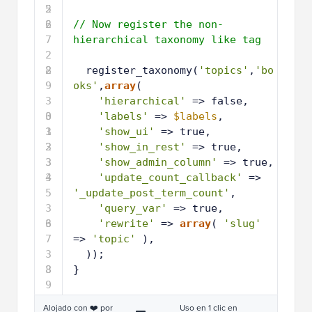
5
2
6
2
// Now register the non-
7
hierarchical taxonomy like tag
2
8
2
register_taxonomy(
'topics'
,
'bo
9
oks'
,
array
(
3
'hierarchical'
=> false,
0
3
'labels'
=> 
$labels
,
1
3
'show_ui'
=> true,
2
3
'show_in_rest'
=> true,
3
3
'show_admin_column'
=> true,
4
3
'update_count_callback'
=> 
5
'_update_post_term_count'
,
3
'query_var'
=> true,
6
3
'rewrite'
=> 
array
( 
'slug'
7
=> 
'topic'
),
3
));
8
3
}
9
Alojado con ❤️ por
Uso en 1 clic en