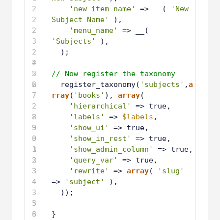
2
'new_item_name'
=> __( 
'New 
2
Subject Name'
),
2
'menu_name'
=> __( 
3
'Subjects'
),
2
);    
4
2
5
2
// Now register the taxonomy
6
2
register_taxonomy(
'subjects'
,
a
7
rray
(
'books'
), 
array
(
2
'hierarchical'
=> true,
8
2
'labels'
=> 
$labels
,
9
3
'show_ui'
=> true,
0
3
'show_in_rest'
=> true,
1
3
'show_admin_column'
=> true,
2
3
'query_var'
=> true,
3
3
'rewrite'
=> 
array
( 
'slug'
4
=> 
'subject'
),
3
));
5
3
6
3
}