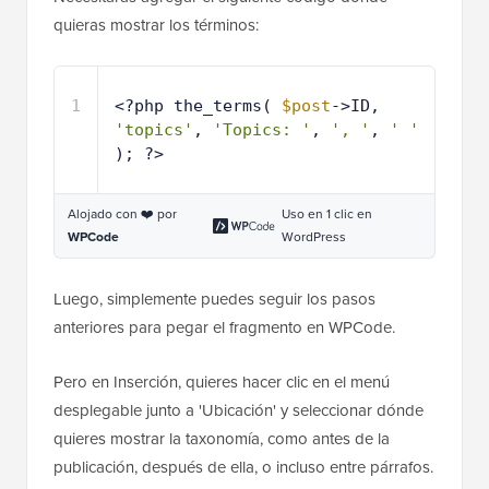
quieras mostrar los términos:
1
<?php the_terms( 
$post
->ID, 
'topics'
, 
'Topics: '
, 
', '
, 
' '
); ?>
Alojado con ❤️ por
Uso en 1 clic en
WPCode
WordPress
Luego, simplemente puedes seguir los pasos
anteriores para pegar el fragmento en WPCode.
Pero en Inserción, quieres hacer clic en el menú
desplegable junto a 'Ubicación' y seleccionar dónde
quieres mostrar la taxonomía, como antes de la
publicación, después de ella, o incluso entre párrafos.