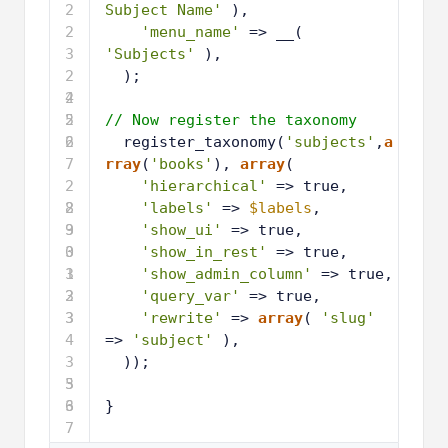
2
Subject Name'
),
2
'menu_name'
=> __( 
3
'Subjects'
),
2
);    
4
2
5
2
// Now register the taxonomy
6
2
register_taxonomy(
'subjects'
,
a
7
rray
(
'books'
), 
array
(
2
'hierarchical'
=> true,
8
2
'labels'
=> 
$labels
,
9
3
'show_ui'
=> true,
0
3
'show_in_rest'
=> true,
1
3
'show_admin_column'
=> true,
2
3
'query_var'
=> true,
3
3
'rewrite'
=> 
array
( 
'slug'
4
=> 
'subject'
),
3
));
5
3
6
3
}
7