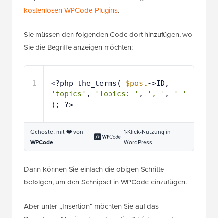
kostenlosen WPCode-Plugins
.
Sie müssen den folgenden Code dort hinzufügen, wo
Sie die Begriffe anzeigen möchten:
1
<?php the_terms( 
$post
->ID, 
'topics'
, 
'Topics: '
, 
', '
, 
' '
); ?>
Gehostet mit ❤️ von
1-Klick-Nutzung in
WPCode
WordPress
Dann können Sie einfach die obigen Schritte
befolgen, um den Schnipsel in WPCode einzufügen.
Aber unter „Insertion“ möchten Sie auf das