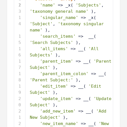
2
1
'name'
=> _x( 
'Subjects'
, 
3
'taxonomy general name'
),
1
'singular_name'
=> _x( 
4
'Subject'
, 
'taxonomy singular 
name'
),
1
'search_items'
=>  __( 
5
'Search Subjects'
),
1
'all_items'
=> __( 
'All 
6
Subjects'
),
1
'parent_item'
=> __( 
'Parent 
7
Subject'
),
1
'parent_item_colon'
=> __( 
8
'Parent Subject:'
),
1
'edit_item'
=> __( 
'Edit 
9
Subject'
), 
2
'update_item'
=> __( 
'Update 
0
Subject'
),
2
'add_new_item'
=> __( 
'Add 
1
New Subject'
),
2
'new_item_name'
=> __( 
'New 