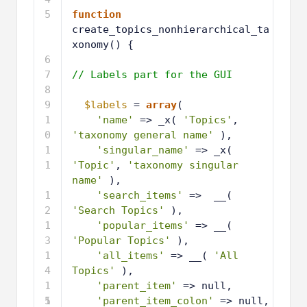
5
function
create_topics_nonhierarchical_ta
xonomy() {
6
7
// Labels part for the GUI
8
9
$labels
= 
array
(
1
'name'
=> _x( 
'Topics'
, 
0
'taxonomy general name'
),
1
'singular_name'
=> _x( 
1
'Topic'
, 
'taxonomy singular 
name'
),
1
'search_items'
=>  __( 
2
'Search Topics'
),
1
'popular_items'
=> __( 
3
'Popular Topics'
),
1
'all_items'
=> __( 
'All 
4
Topics'
),
1
'parent_item'
=> null,
5
1
'parent_item_colon'
=> null,