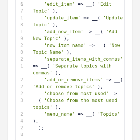
6
1
'edit_item'
=> __( 
'Edit 
7
Topic'
), 
1
'update_item'
=> __( 
'Update 
8
Topic'
),
1
'add_new_item'
=> __( 
'Add 
9
New Topic'
),
2
'new_item_name'
=> __( 
'New 
0
Topic Name'
),
2
'separate_items_with_commas'
1
=> __( 
'Separate topics with 
commas'
),
2
'add_or_remove_items'
=> __( 
2
'Add or remove topics'
),
2
'choose_from_most_used'
=> 
3
__( 
'Choose from the most used 
topics'
),
2
'menu_name'
=> __( 
'Topics'
4
),
2
); 
5
2