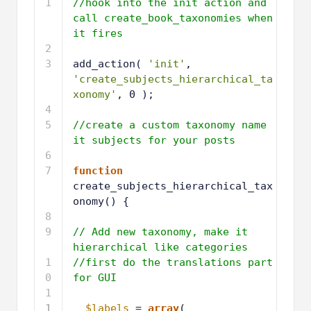
1
//hook into the init action and 
call create_book_taxonomies when 
it fires
2
3
add_action( 
'init'
, 
'create_subjects_hierarchical_ta
xonomy'
, 0 );
4
5
//create a custom taxonomy name 
it subjects for your posts
6
7
function
create_subjects_hierarchical_tax
onomy() {
8
9
// Add new taxonomy, make it 
hierarchical like categories
1
//first do the translations part 
0
for GUI
1
1
1
$labels
= 
array
(