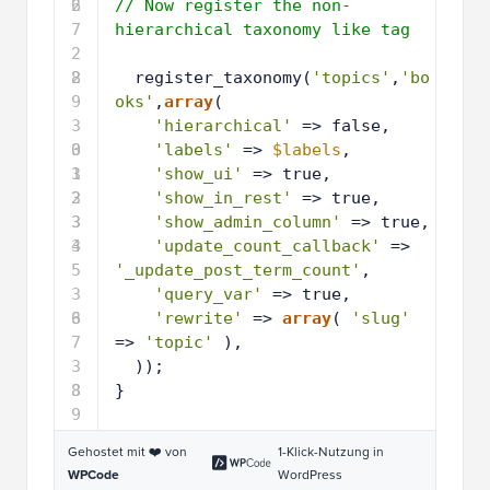
6
2
// Now register the non-
7
hierarchical taxonomy like tag
2
8
2
register_taxonomy(
'topics'
,
'bo
9
oks'
,
array
(
3
'hierarchical'
=> false,
0
3
'labels'
=> 
$labels
,
1
3
'show_ui'
=> true,
2
3
'show_in_rest'
=> true,
3
3
'show_admin_column'
=> true,
4
3
'update_count_callback'
=> 
5
'_update_post_term_count'
,
3
'query_var'
=> true,
6
3
'rewrite'
=> 
array
( 
'slug'
7
=> 
'topic'
),
3
));
8
3
}
9
Gehostet mit ❤️ von
1-Klick-Nutzung in
WPCode
WordPress