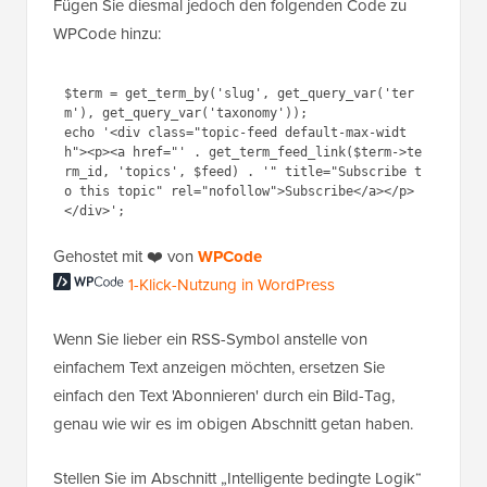
Fügen Sie diesmal jedoch den folgenden Code zu
WPCode hinzu:
$term = get_term_by('slug', get_query_var('ter
m'), get_query_var('taxonomy'));

echo '<div class="topic-feed default-max-widt
h"><p><a href="' . get_term_feed_link($term->te
rm_id, 'topics', $feed) . '" title="Subscribe t
o this topic" rel="nofollow">Subscribe</a></p>
Gehostet mit ❤️ von
WPCode
1-Klick-Nutzung in WordPress
Wenn Sie lieber ein RSS-Symbol anstelle von
einfachem Text anzeigen möchten, ersetzen Sie
einfach den Text 'Abonnieren' durch ein Bild-Tag,
genau wie wir es im obigen Abschnitt getan haben.
Stellen Sie im Abschnitt „Intelligente bedingte Logik“