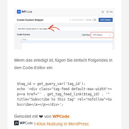
Wenn das erledigt ist, fügen Sie einfach Folgendes in
den Code-Editor ein:
$tag_id = get_query_var('tag_id');

echo '<div class="tag-feed default-max-width"><
p><a href="' . get_tag_feed_link($tag_id) . '" 
title="Subscribe to this tag" rel="nofollow">Su
Gehostet mit ❤️ von
WPCode
1-Klick-Nutzung in WordPress