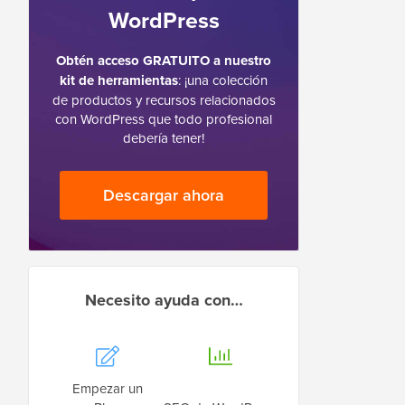
WordPress
Obtén acceso GRATUITO a nuestro
kit de herramientas
: ¡una colección
de productos y recursos relacionados
con WordPress que todo profesional
debería tener!
Descargar ahora
Necesito ayuda con…
Empezar un