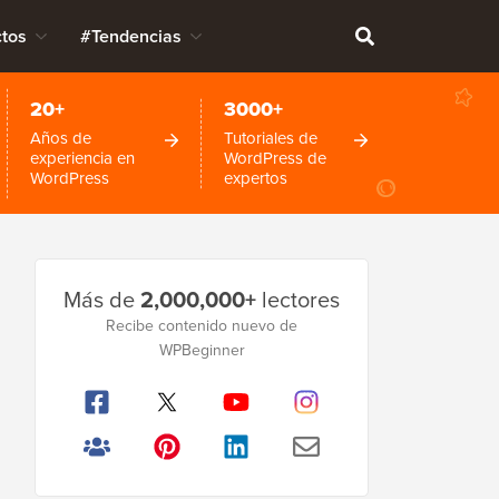
tos
#Tendencias
20+
3000+
Años de
Tutoriales de
experiencia en
WordPress de
WordPress
expertos
Barra
Más de
2,000,000+
lectores
lateral
Recibe contenido nuevo de
principal
WPBeginner