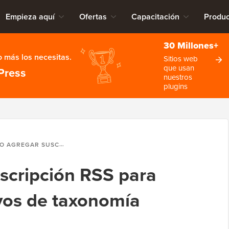
Empieza aquí
Ofertas
Capacitación
Produc
30 Millones+
 más los necesitas.
Sitios web
que usan
Press
nuestros
plugins
RIPCIÓN RSS PARA ETIQUETAS Y ARCHIVOS DE TAXONOMÍA PERSONALIZADA
scripción RSS para
ivos de taxonomía