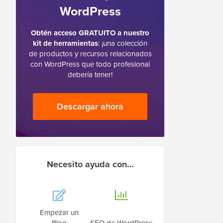
WordPress
Obtén acceso GRATUITO a nuestro
kit de herramientas
: ¡una colección
de productos y recursos relacionados
con WordPress que todo profesional
debería tener!
Descargar ahora
Necesito ayuda con…
Empezar un
Blog
SEO de WordPress