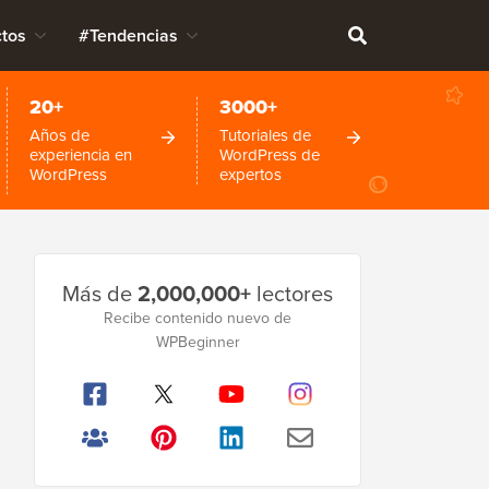
tos
#Tendencias
20+
3000+
Años de
Tutoriales de
experiencia en
WordPress de
WordPress
expertos
Barra
Más de
2,000,000+
lectores
lateral
Recibe contenido nuevo de
WPBeginner
principal