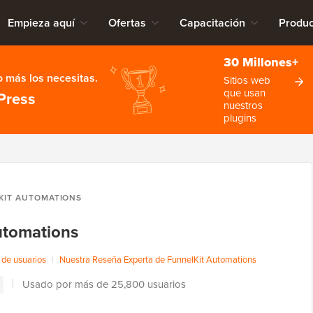
Empieza aquí
Ofertas
Capacitación
Produc
30 Millones+
 más los necesitas.
Sitios web
que usan
Press
nuestros
plugins
KIT AUTOMATIONS
utomations
de usuarios
|
Nuestra Reseña Experta de FunnelKit Automations
Usado por más de 25,800 usuarios