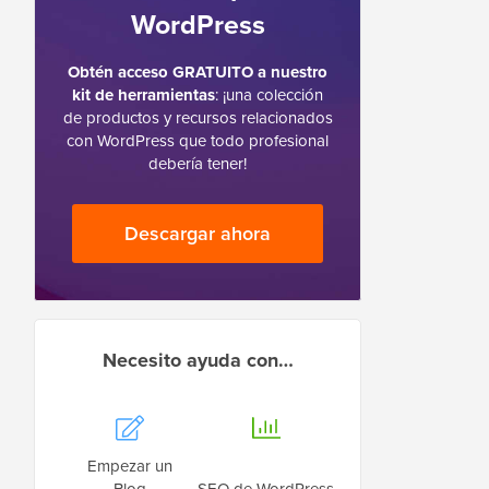
WordPress
Obtén acceso GRATUITO a nuestro
kit de herramientas
: ¡una colección
de productos y recursos relacionados
con WordPress que todo profesional
debería tener!
Descargar ahora
Necesito ayuda con…
Empezar un
Blog
SEO de WordPress