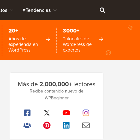
tos
#Tendencias
20+
3000+
Años de
Tutoriales de
experiencia en
WordPress de
WordPress
expertos
Barra
Más de
2,000,000+
lectores
lateral
Recibe contenido nuevo de
WPBeginner
principal