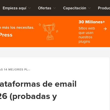
Empieza aquí
Ofertas
Capacitación
Produc
30 Millones+
 más los necesitas.
Sitios web
que usan
Press
nuestros
plugins
MEJORES PLATAFORMAS DE EMAIL MARKETING EN 2026 (PROBADAS Y COMPARADAS)
lataformas de email
26 (probadas y