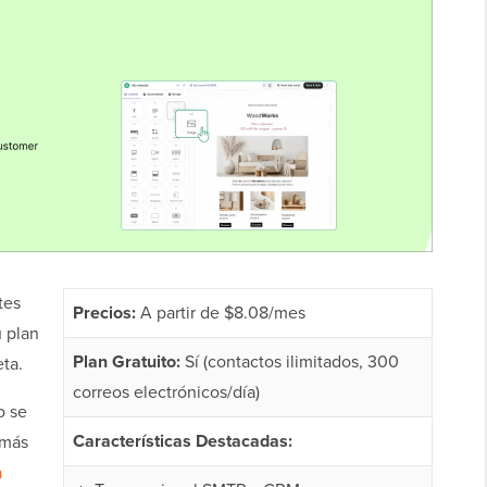
tes
Precios:
A partir de $8.08/mes
u plan
Plan Gratuito:
Sí (contactos ilimitados, 300
ta.
correos electrónicos/día)
o se
Características Destacadas:
 más
a