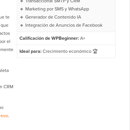
🔹 Transaccional SMTP y CRM
🔹 Marketing por SMS y WhatsApp
ue te
🔹 Generador de Contenido IA
 que
🔹 Integración de Anuncios de Facebook
actos
Calificación de WPBeginner:
A+
por el
almente
Ideal para:
Crecimiento económico 🏆
pleta
un CRM
mi
revo
.