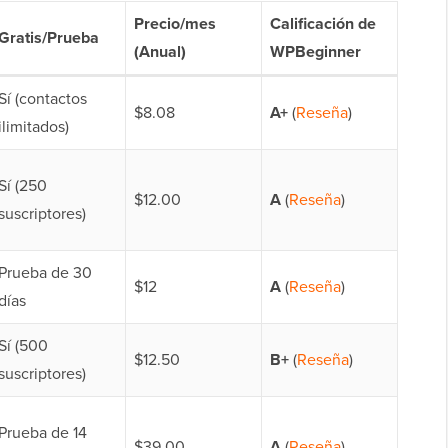
Precio/mes
Calificación de
Gratis/Prueba
(Anual)
WPBeginner
Sí (contactos
$8.08
A+
(
Reseña
)
ilimitados)
Sí (250
$12.00
A
(
Reseña
)
suscriptores)
Prueba de 30
$12
A
(
Reseña
)
días
Sí (500
$12.50
B+
(
Reseña
)
suscriptores)
Prueba de 14
$39.00
A
(
Reseña
)