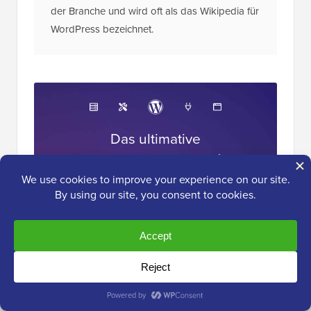
der Branche und wird oft als das Wikipedia für
WordPress bezeichnet.
Das ultimative
WordPress-Toolkit
Erhalten Sie KOSTENLOSEN Zugang zu
unserem Toolkit
– eine Sammlung von
WordPress-bezogenen Produkten und
Ressourcen, die jeder Profi haben sollte!
Jetzt herunterladen