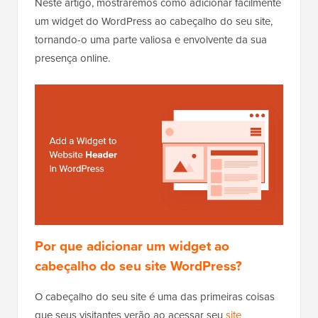
Neste artigo, mostraremos como adicionar facilmente
um widget do WordPress ao cabeçalho do seu site,
tornando-o uma parte valiosa e envolvente da sua
presença online.
Por que adicionar um widget ao
cabeçalho do seu site WordPress?
O cabeçalho do seu site é uma das primeiras coisas
que seus visitantes verão ao acessar seu
site