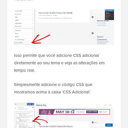
Depois disso, você precisa garantir que a
configuração ‘Active’ esteja ativada e, em seguida,
clique no botão ‘Save Snippet’ no canto superior
direito da tela.
Para usar o Personalizador de Temas em vez disso,
você deve navegar para
Aparência » Personalizar
em seu painel de administração do WordPress. Isso
abre o painel do personalizador de temas do
WordPress. Você precisa clicar na aba ‘CSS
Adicional’.