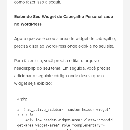
área. Para mais detalhes, consulte nosso guia sobre
como adicionar e usar widgets no WordPress
.
No entanto, seu widget de cabeçalho ainda não será
exibido em tempo real no seu site. Mostraremos
como fazer isso a seguir.
Exibindo Seu Widget de Cabeçalho Personalizado
no WordPress
Agora que você criou a área de widget de cabeçalho,
precisa dizer ao WordPress onde exibi-la no seu site.
Para fazer isso, você precisa editar o arquivo
header.php do seu tema. Em seguida, você precisa
adicionar o seguinte código onde deseja que o
widget seja exibido: