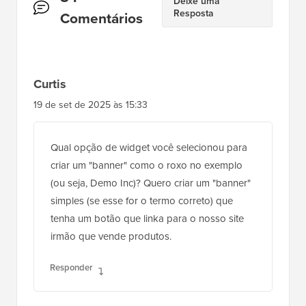
Kit de Ferramentas
Definitivo para WordPress
Obtenha acesso GRATUITO ao nosso kit de
ferramentas
- uma coleção de produtos e
recursos relacionados ao WordPress que
todo profissional deve ter!
Baixar Agora
Interações
84
Deixe uma
Resposta
do
Comentários
Leitor
Curtis