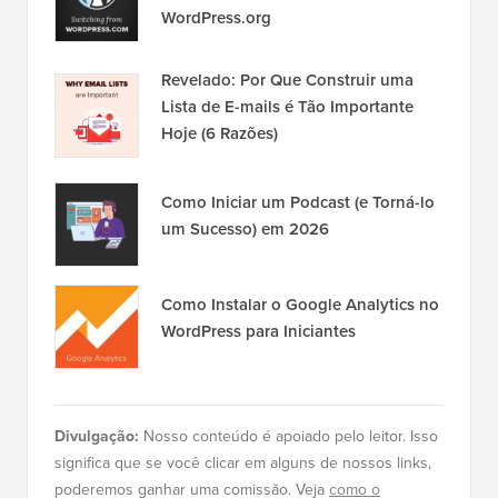
no
Twitter
e no
Facebook
.
Popular no WPBeginner
Agora Mesmo!
Como Mover Facilmente Seu Blog do
WordPress.com para o
WordPress.org
Revelado: Por Que Construir uma
Lista de E-mails é Tão Importante
Hoje (6 Razões)