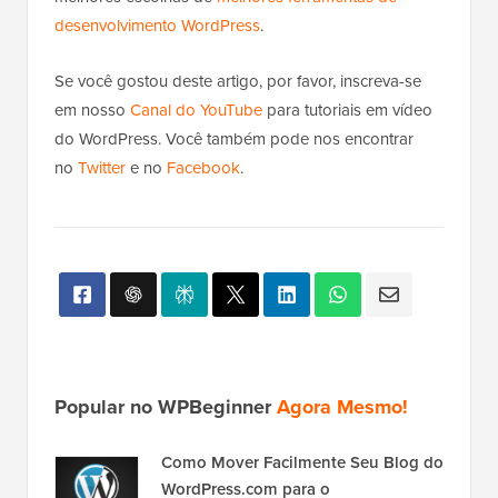
Veja como o widget de cabeçalho personalizado fica
com as alterações de CSS ao vivo.
Esperamos que este artigo tenha ajudado você a
aprender como adicionar um widget do WordPress
ao cabeçalho do seu site. Você também pode querer
ver nosso guia sobre
como adicionar código de
cabeçalho e rodapé no WordPress
e nossas
melhores escolhas de
melhores ferramentas de
desenvolvimento WordPress
.
Se você gostou deste artigo, por favor, inscreva-se
em nosso
Canal do YouTube
para tutoriais em vídeo
do WordPress. Você também pode nos encontrar