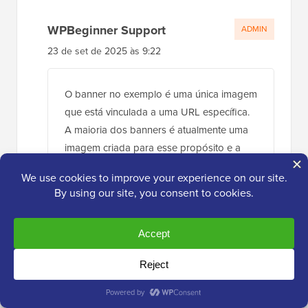
19 de set de 2025 às 15:33
Qual opção de widget você selecionou para
criar um "banner" como o roxo no exemplo
(ou seja, Demo Inc)? Quero criar um "banner"
simples (se esse for o termo correto) que
tenha um botão que linka para o nosso site
irmão que vende produtos.
Responder
WPBeginner Support
ADMIN
23 de set de 2025 às 9:22