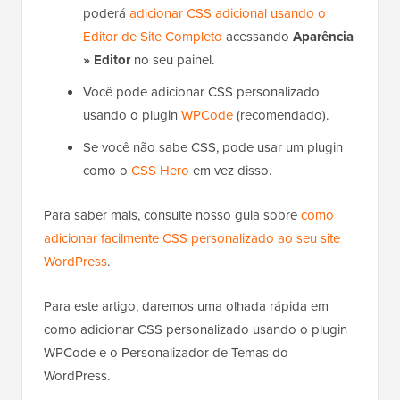
Se você estiver usando um tema antigo,
poderá usar o Personalizador de Temas
visitando
Aparência » Personalizar
no seu
painel do WordPress.
Se você estiver usando um tema de blocos,
poderá
corrigir o personalizador de temas
ausente no administrador do WordPress
.
Se você estiver usando um tema de blocos,
poderá
adicionar CSS adicional usando o
Editor de Site Completo
acessando
Aparência
» Editor
no seu painel.
Você pode adicionar CSS personalizado
usando o plugin
WPCode
(recomendado).
Se você não sabe CSS, pode usar um plugin
como o
CSS Hero
em vez disso.