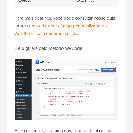
0
1
1
1
}
2
1
add_action( 
'widgets_init'
, 
3
'wpb_widgets_init'
);
Hospedado com ❤️ por
Uso em 1 clique no
WPCode
WordPress
Para mais detalhes, você pode consultar nosso guia
sobre
como adicionar código personalizado no
WordPress sem quebrar seu site
.
Ele o guiará pelo método WPCode.