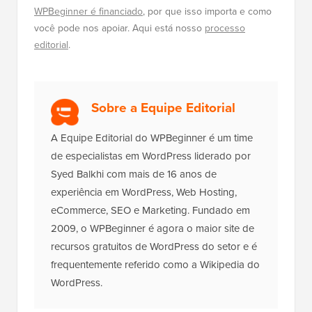
Como Iniciar um Podcast (e Torná-lo
um Sucesso) em 2026
Como Instalar o Google Analytics no
WordPress para Iniciantes
Divulgação:
Nosso conteúdo é apoiado pelo leitor. Isso
significa que se você clicar em alguns de nossos links,
poderemos ganhar uma comissão. Veja
como o
WPBeginner é financiado
, por que isso importa e como
você pode nos apoiar. Aqui está nosso
processo
editorial
.