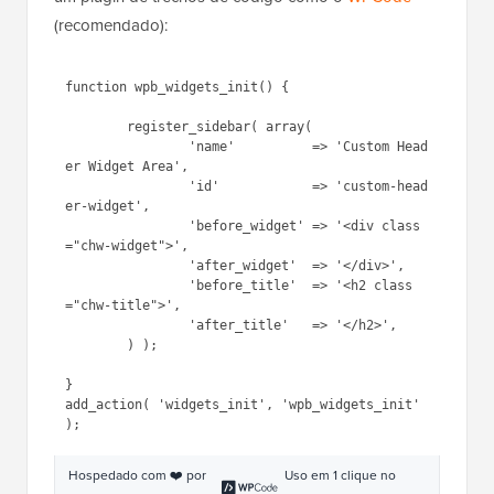
(recomendado):
1
function
wpb_widgets_init() {
2
3
register_sidebar( 
array
(
4
'name'
=> 
'Custom Header Widget Area'
,
5
'id'
=> 
'custom-header-widget'
,
6
'before_widget'
=> 
'<div 
class="chw-widget">'
,
7
'after_widget'
=> 
'</div>'
,
8
'before_title'
=> 
'<h2 
class="chw-title">'
,
9
'after_title'
=> 
'</h2>'
,
1
) );