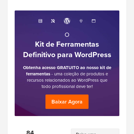
Sobre a Equipe Editorial
A Equipe Editorial do WPBeginner é um time
de especialistas em WordPress liderado por
Syed Balkhi com mais de 16 anos de
experiência em WordPress, Web Hosting,
eCommerce, SEO e Marketing. Fundado em
2009, o WPBeginner é agora o maior site de
recursos gratuitos de WordPress do setor e é
frequentemente referido como a Wikipedia do
WordPress.
O