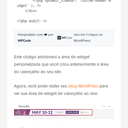
1
<?php
2
3
if
( is_active_sidebar( 
'custom-
header-widget'
) ) : ?>
4
<div id=
"header-widget-area"
class
=
"chw-widget-area widget-
area"
role=
"complementary"
>
5
<?php dynamic_sidebar( 
'custom-header-widget'
); ?>
6
</div>
7
8
<?php 
endif
; ?>
Hospedado com ❤️ por
Uso em 1 clique no
WPCode
WordPress
Este código adicionará a área de widget