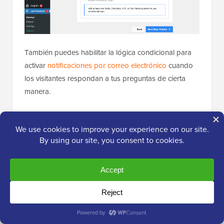
También puedes habilitar la lógica condicional para
activar
notificaciones por correo electrónico
cuando
los visitantes respondan a tus preguntas de cierta
manera.
Por ejemplo, es posible que solo desees recibir un
correo electrónico si el usuario marca una casilla
etiquetada como '¿Quieres que te llamemos?'
Para que esto funcione, su encuesta debe contener al
menos una pregunta con una opción de radio, casilla
de verificación,
NPS
o calificación con estrellas.
Una encuesta NPS es una buena manera de obtener