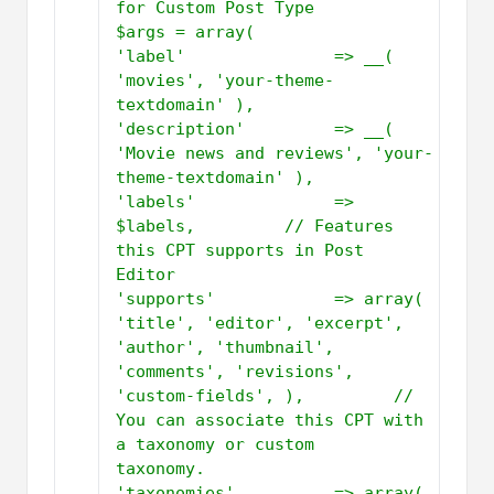
for Custom Post Type           
$args = array(         
'label'               => __( 
'movies', 'your-theme-
textdomain' ),         
'description'         => __( 
'Movie news and reviews', 'your-
theme-textdomain' ),         
'labels'              => 
$labels,         // Features 
this CPT supports in Post 
Editor         
'supports'            => array( 
'title', 'editor', 'excerpt', 
'author', 'thumbnail', 
'comments', 'revisions', 
'custom-fields', ),         // 
You can associate this CPT with 
a taxonomy or custom 
taxonomy.          
'taxonomies'          => array( 