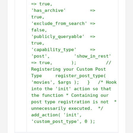
=> true,         
'has_archive'         => 
true,         
'exclude_from_search' => 
false,         
'publicly_queryable'  => 
true,         
'capability_type'     => 
'post',         'show_in_rest' 
=> true,       );           // 
Registering your Custom Post 
Type     register_post_type( 
'movies', $args );   }   /* Hook 
into the 'init' action so that 
the function * Containing our 
post type registration is not  * 
unnecessarily executed.  */   
add_action( 'init', 
'custom_post_type', 0 );