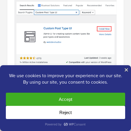
Para más detalles, consulta nuestra guía paso a paso
sobre
cómo instalar un plugin de WordPress
.
Tras la activación, necesitas ir a
CPT UI » Añadir /
Editar Tipos de Publicación
para crear un nuevo tipo
de publicación personalizado. Deberías estar en la
pestaña ‘Añadir Nuevo Tipo de Publicación’.