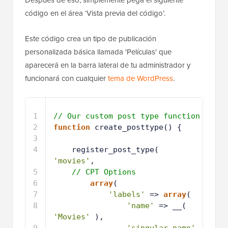
Después de eso, simplemente pega el siguiente
código en el área ‘Vista previa del código’.
Este código crea un tipo de publicación
personalizada básica llamada 'Películas' que
aparecerá en la barra lateral de tu administrador y
funcionará con cualquier
tema de WordPress
.
1
// Our custom post type function
2
function
create_posttype() {
3
4
register_post_type( 
'movies'
,
5
// CPT Options
6
array
(
7
'labels'
=> 
array
(
8
'name'
=> __( 
'Movies'
),