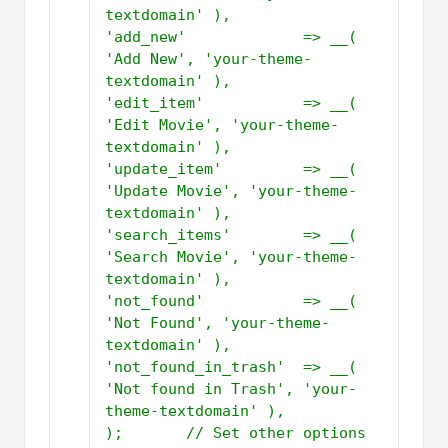
textdomain' ),         
'add_new'             => __( 
'Add New', 'your-theme-
textdomain' ),         
'edit_item'           => __( 
'Edit Movie', 'your-theme-
textdomain' ),         
'update_item'         => __( 
'Update Movie', 'your-theme-
textdomain' ),         
'search_items'        => __( 
'Search Movie', 'your-theme-
textdomain' ),         
'not_found'           => __( 
'Not Found', 'your-theme-
textdomain' ),         
'not_found_in_trash'  => __( 
'Not found in Trash', 'your-
theme-textdomain' ),     
);       // Set other options 