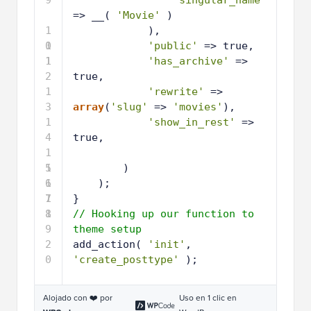
9
'singular_name'
=> __( 
'Movie'
)
1
),
0
1
'public'
=> true,
1
1
'has_archive'
=> 
2
true,
1
'rewrite'
=> 
3
array
(
'slug'
=> 
'movies'
),
1
'show_in_rest'
=> 
4
true,
1
5
1
)
6
1
);
7
1
}
8
1
// Hooking up our function to 
9
theme setup
2
add_action( 
'init'
, 
0
'create_posttype'
);
Alojado con ❤️ por
Uso en 1 clic en