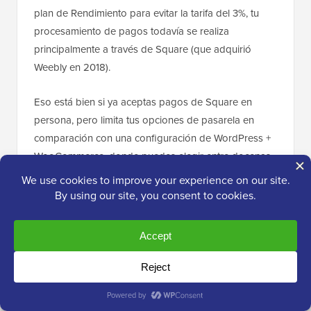
plan de Rendimiento para evitar la tarifa del 3%, tu
procesamiento de pagos todavía se realiza
principalmente a través de Square (que adquirió
Weebly en 2018).
Eso está bien si ya aceptas pagos de Square en
persona, pero limita tus opciones de pasarela en
comparación con una configuración de WordPress +
WooCommerce, donde puedes elegir entre docenas
de proveedores como Stripe, PayPal, Authorize.Net,
Apple Pay y pasarelas regionales sin restricciones de
plataforma.
WordPress – Comercio electrónico y Negocios
WordPress, por otro lado, tiene varios plugins de
comercio electrónico potentes y flexibles que te