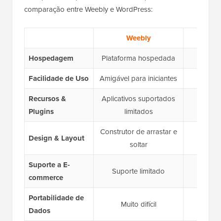
comparação entre Weebly e WordPress:
Weebly
Hospedagem
Plataforma hospedada
Facilidade de Uso
Amigável para iniciantes
Cur
Recursos &
Aplicativos suportados
Suport
Plugins
limitados
Construtor de arrastar e
Edi
Design & Layout
soltar
Pe
Suporte a E-
Suporte limitado
commerce
Portabilidade de
Muito difícil
M
Dados