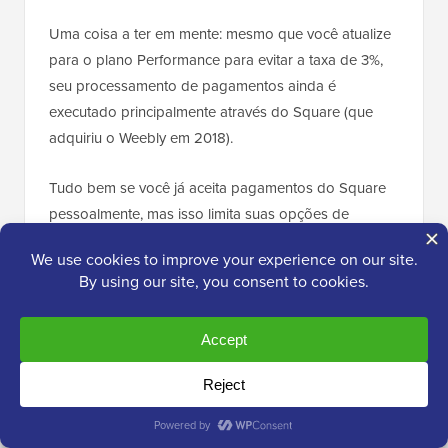
Uma coisa a ter em mente: mesmo que você atualize
para o plano Performance para evitar a taxa de 3%,
seu processamento de pagamentos ainda é
executado principalmente através do Square (que
adquiriu o Weebly em 2018).
Tudo bem se você já aceita pagamentos do Square
pessoalmente, mas isso limita suas opções de
gateway em comparação com uma configuração do
WordPress + WooCommerce, onde você pode
escolher entre dezenas de provedores como Stripe,
PayPal, Authorize.Net, Apple Pay e gateways
regionais sem restrições de plataforma.
WordPress – eCommerce e Negócios
O WordPress, por outro lado, possui vários plugins