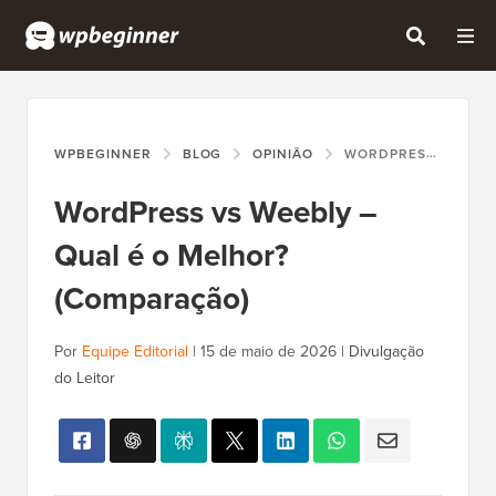
WPBEGINNER
BLOG
OPINIÃO
WORDPRESS VS WEEBLY – QUAL É O MELHOR? (COMPARAÇÃO)
WordPress vs Weebly –
Qual é o Melhor?
(Comparação)
Por
Equipe Editorial
|
15 de maio de 2026
|
Divulgação
do Leitor