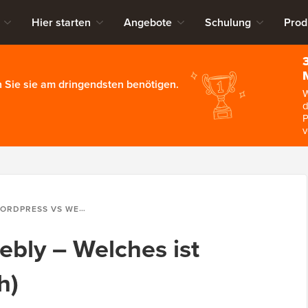
Hier starten
Angebote
Schulung
Prod
 Sie sie am dringendsten benötigen.
W
d
P
v
PRESS VS WEEBLY – WELCHES IST BESSER? (VERGLEICH)
bly – Welches ist
h)