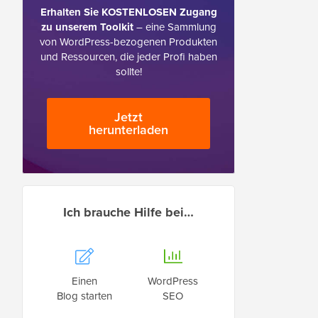
Erhalten Sie KOSTENLOSEN Zugang
zu unserem Toolkit
– eine Sammlung
von WordPress-bezogenen Produkten
und Ressourcen, die jeder Profi haben
sollte!
Jetzt
herunterladen
Ich brauche Hilfe bei…
Einen
WordPress
Blog starten
SEO