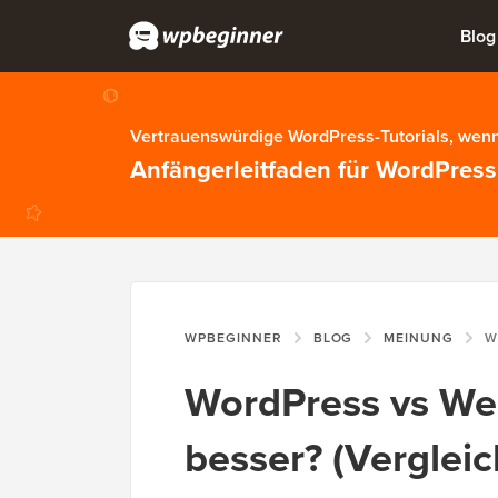
Blog
Vertrauenswürdige WordPress-Tutorials, wenn
Anfängerleitfaden für WordPress
WPBEGINNER
BLOG
MEINUNG
WORD
WordPress vs Wee
besser? (Vergleic