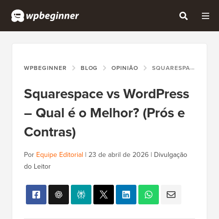
WPBEGINNER
BLOG
OPINIÃO
SQUARESPACE VS WORDPRESS – QUAL É O MELHOR? (PRÓS E CONTRAS)
Squarespace vs WordPress
– Qual é o Melhor? (Prós e
Contras)
Por
Equipe Editorial
|
23 de abril de 2026
|
Divulgação
do Leitor