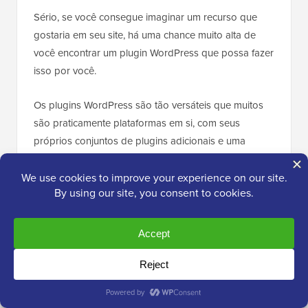
Sério, se você consegue imaginar um recurso que
gostaria em seu site, há uma chance muito alta de
você encontrar um plugin WordPress que possa fazer
isso por você.
Os plugins WordPress são tão versáteis que muitos
são praticamente plataformas em si, com seus
próprios conjuntos de plugins adicionais e uma
comunidade vibrante de usuários e desenvolvedores
construída em torno deles.
Em seguida, você tem plugins especializados que
permitem criar tipos muito específicos de sites, como:
Sites de comércio eletrônico
Comunidades de membros