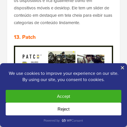
os dispositivos e fica igualmente ótimo em
dispositivos móveis e desktop. Ele tem um slider de
conteúdo em destaque em tela cheia para exibir suas
categorias de conteúdo lindamente.
13. Patch
Patch
é um tema WordPress de revista e
blog estilo
masonry
com um layout minimalista que faz seu
conteúdo se destacar. Ele vem com várias opções de