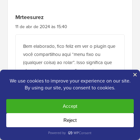
Mrteesurez
11 de abr de 2024 às 15:40
Bem elaborado, fico feliz em ver o plugin que
você compartilhou aqui “menu fixo ou
(qualquer coisa) ao rolar”. Isso significa que
ele pode ser usado para fixar quaisquer
elementos além do menu.
Inicialmente, usei código puro para isso,
obrigado por compartilhar este método fácil.
Responder