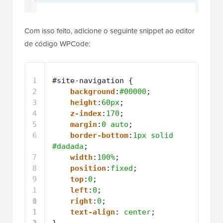
Com isso feito, adicione o seguinte snippet ao editor
de código WPCode:
1
#site-navigation {
2
background
:
#00000
;
3
height
:
60px
;
4
z-index
:
170
;
5
margin
:
0
auto
;
6
border-bottom
:
1px
solid
#dadada
;
7
width
:
100%
;
8
position
:
fixed
;
9
top
:
0
;
1
left
:
0
;
0
1
right
:
0
;
1
1
text-align
: 
center
;
2
1
}