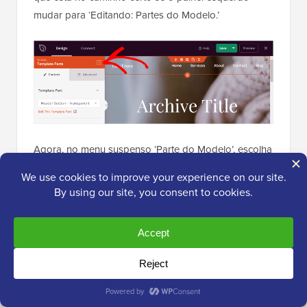
mudar para ‘Editando: Partes do Modelo.’
Agora, no menu suspenso ‘Parte do Modelo’, escolha
o modelo de cabeçalho, rodapé ou barra lateral que
você duplicou e personalizou anteriormente.
Assim: