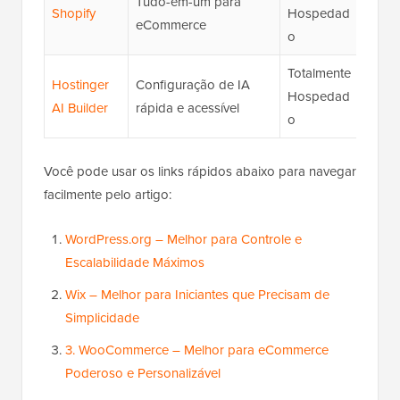
Tudo-em-um para
★★
Shopify
Hospedad
eCommerce
(4.6/
o
Totalmente
Hostinger
Configuração de IA
★★
Hospedad
AI Builder
rápida e acessível
(4.2/
o
Você pode usar os links rápidos abaixo para navegar
facilmente pelo artigo:
WordPress.org – Melhor para Controle e
Escalabilidade Máximos
Wix – Melhor para Iniciantes que Precisam de
Simplicidade
3. WooCommerce – Melhor para eCommerce
Poderoso e Personalizável