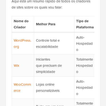
Aqui está um resumo rápido de todos os criadores
de sites sobre os quais vou falar:
Nome do
Tipo de
Nos
Melhor Para
Criador
Plataforma
Aval
Auto-
WordPress.
Controle total e
★★
Hospedad
org
escalabilidade
(5/5)
o
Iniciantes
Totalmente
★★
Wix
que precisam de
Hospedad
(4.5/
simplicidade
o
Auto-
WooComm
Lojas online
★★
Hospedad
erce
personalizáveis
(4.8/
o
Totalmente