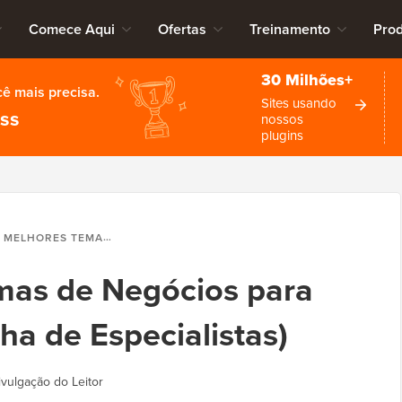
Comece Aqui
Ofertas
Treinamento
Pro
30 Milhões+
cê mais precisa.
Sites usando
ess
nossos
plugins
S TEMAS DE NEGÓCIOS PARA WORDPRESS (ESCOLHA DE ESPECIALISTAS)
mas de Negócios para
ha de Especialistas)
ivulgação do Leitor