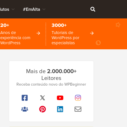
dutos
#EmAlta
20+
3000+
Anos de
Tutoriais de
experiência com
WordPress por
WordPress
especialistas
Barra
Mais de
2.000.000+
Lateral
Leitores
Principal
Receba conteúdo novo do WPBeginner