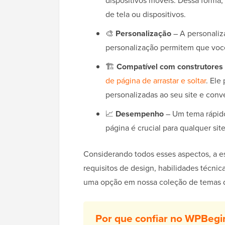
dispositivos móveis. Dessa forma,
de tela ou dispositivos.
🎨
Personalização
– A personaliz
personalização permitem que você
🏗️
Compatível com construtores
de página de arrastar e soltar
. Ele
personalizadas ao seu site e conve
📈
Desempenho
– Um tema rápid
página é crucial para qualquer sit
Considerando todos esses aspectos, a 
requisitos de design, habilidades técni
uma opção em nossa coleção de temas d
Por que confiar no WPBegi