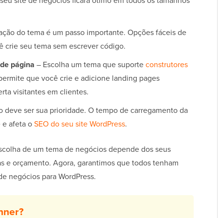
 seu site de negócios ficará ótimo em todos os tamanhos
ação do tema é um passo importante. Opções fáceis de
 crie seu tema sem escrever código.
 de página
– Escolha um tema que suporte
construtores
 permite que você crie e adicione landing pages
rta visitantes em clientes.
o deve ser sua prioridade. O tempo de carregamento da
e e afeta o
SEO do seu site WordPress
.
escolha de um tema de negócios depende dos seus
cas e orçamento. Agora, garantimos que todos tenham
e negócios para WordPress.
nner?