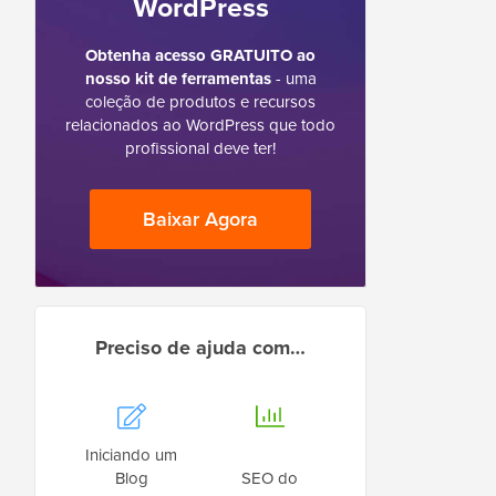
WordPress
Obtenha acesso GRATUITO ao
nosso kit de ferramentas
- uma
coleção de produtos e recursos
relacionados ao WordPress que todo
profissional deve ter!
Baixar Agora
Preciso de ajuda com…
Iniciando um
Blog
SEO do