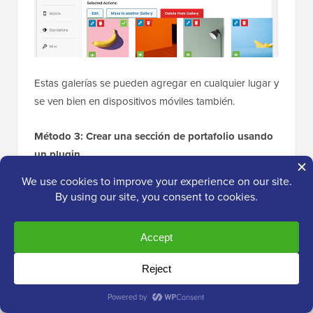
Estas galerías se pueden agregar en cualquier lugar y
se ven bien en dispositivos móviles también.
Método 3: Crear una sección de portafolio usando
un plugin
Este método es más flexible y recomendado para
todos los usuarios.
Para este método, necesitarás el plugin
WP Portfolio
.
Es uno de
los mejores plugins de portafolio de
WordPress
que te permite crear fácilmente una
hermosa sección de portafolio para tus sitios web