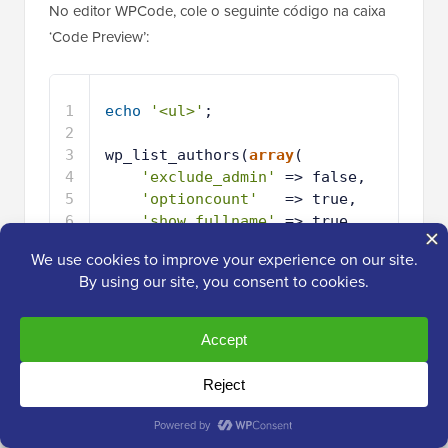
No editor WPCode, cole o seguinte código na caixa
‘Code Preview’:
1
echo
'<ul>'
;
2
3
wp_list_authors(
array
(
4
'exclude_admin'
=> false,
5
'optioncount'
=> true,
6
'show_fullname'
=> true,
7
'hide_empty'
=> true,
8
));
9
1
echo
'</ul>'
;
0
Hospedado com ❤️ por
Uso em 1 clique no
WPCode
WordPress
Este código simplesmente diz ao WordPress para