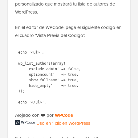
personalizado que mostrará tu lista de autores de
WordPress.
En el editor de WPCode, pega el siguiente código en
el cuadro ‘Vista Previa del Código’:
echo '<ul>';

wp_list_authors(array(

    'exclude_admin' => false,

    'optioncount'   => true,

    'show_fullname' => true,

    'hide_empty'    => true,

));

Alojado con ❤️ por
WPCode
Uso en 1 clic en WordPress