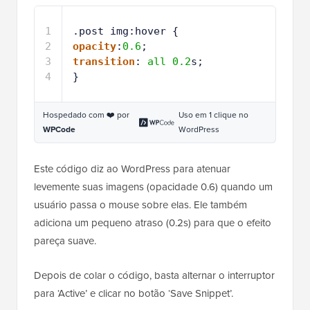
1
.post img:hover {
2
opacity
:
0.6
;
3
transition
: 
all
0.2
s; 
4
}
Hospedado com ❤️ por
Uso em 1 clique no
WPCode
WordPress
Este código diz ao WordPress para atenuar
levemente suas imagens (opacidade 0.6) quando um
usuário passa o mouse sobre elas. Ele também
adiciona um pequeno atraso (0.2s) para que o efeito
pareça suave.
Depois de colar o código, basta alternar o interruptor
para ‘Active’ e clicar no botão ‘Save Snippet’.