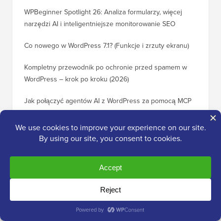
WPBeginner Spotlight 26: Analiza formularzy, więcej
narzędzi AI i inteligentniejsze monitorowanie SEO
Co nowego w WordPress 7.1? (Funkcje i zrzuty ekranu)
Kompletny przewodnik po ochronie przed spamem w
WordPress – krok po kroku (2026)
Jak połączyć agentów AI z WordPress za pomocą MCP
(krok po kroku)
Przedstawiamy HelpJet: Chatbot AI, który odpowiada na
pytania Twoich klientów w kilka sekund
Przydatne
Poradniki WordPress
30 „Sprawdzonych” sposobów na zarabianie online
Jak pra