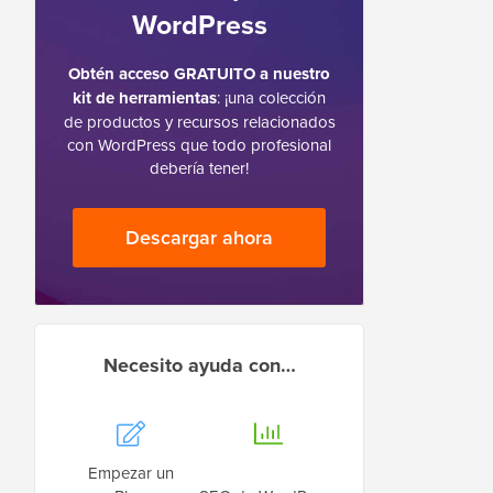
WordPress
Obtén acceso GRATUITO a nuestro
kit de herramientas
: ¡una colección
de productos y recursos relacionados
con WordPress que todo profesional
debería tener!
Descargar ahora
Necesito ayuda con…
Empezar un