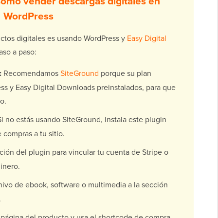
ómo vender descargas digitales en
WordPress
ctos digitales es usando WordPress y
Easy Digital
aso a paso:
:
Recomendamos
SiteGround
porque su plan
 y Easy Digital Downloads preinstalados, para que
o.
i no estás usando SiteGround, instala este plugin
 compras a tu sitio.
ción del plugin para vincular tu cuenta de Stripe o
inero.
ivo de ebook, software o multimedia a la sección
.
 página del producto y usa el shortcode de compra