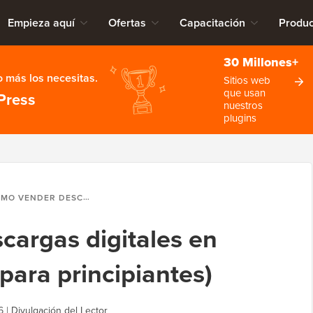
Empieza aquí
Ofertas
Capacitación
Produc
30 Millones+
 más los necesitas.
Sitios web
que usan
Press
nuestros
plugins
ER DESCARGAS DIGITALES EN WORDPRESS (GUÍA PARA PRINCIPIANTES)
argas digitales en
para principiantes)
6
|
Divulgación del Lector