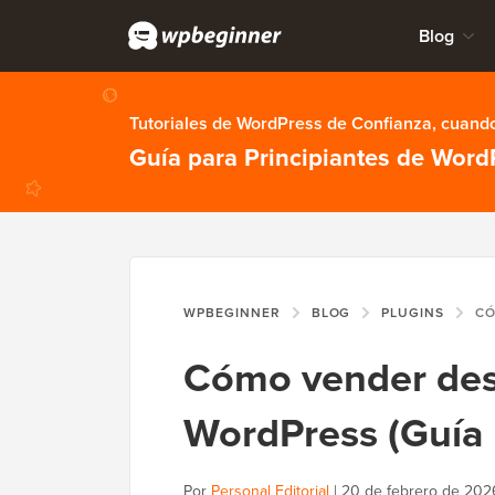
Blog
Tutoriales de WordPress de Confianza, cuando
Guía para Principiantes de Word
WPBEGINNER
BLOG
PLUGINS
CÓMO VEND
Cómo vender desc
WordPress (Guía 
Por
Personal Editorial
|
20 de febrero de 202