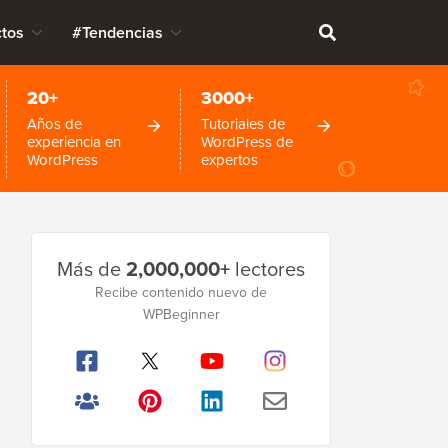
tos
#Tendencias
20+
3000+
Años de
Tutoriales de
experiencia en
WordPress de
WordPress
expertos
Barra
Más de
2,000,000+
lectores
lateral
Recibe contenido nuevo de
principal
WPBeginner