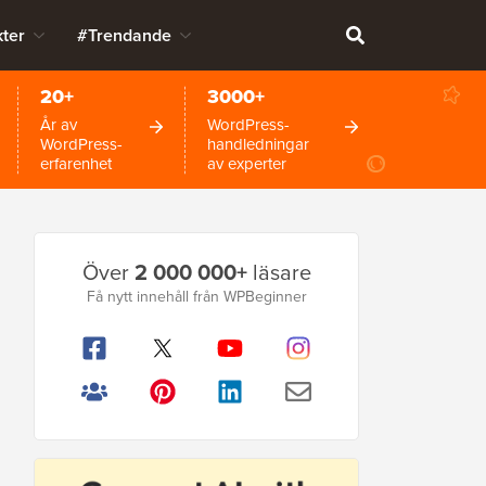
ter
#Trendande
20+
3000+
År av
WordPress-
WordPress-
handledningar
erfarenhet
av experter
Primär
Över
2 000 000+
läsare
sidofält
Få nytt innehåll från WPBeginner