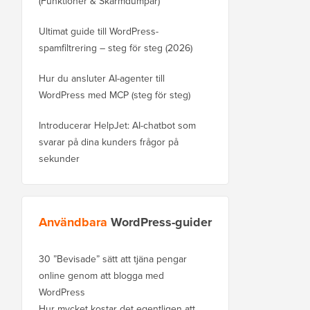
(Funktioner & Skärmdumpar)
Ultimat guide till WordPress-
spamfiltrering – steg för steg (2026)
Hur du ansluter AI-agenter till
WordPress med MCP (steg för steg)
Introducerar HelpJet: AI-chatbot som
svarar på dina kunders frågor på
sekunder
Användbara
WordPress-guider
30 ”Bevisade” sätt att tjäna pengar
online genom att blogga med
WordPress
Hur mycket kostar det egentligen att