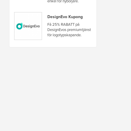
enkel för nybörjare.
DesignEvo Kupong
Få 25% RABATT på
DesignEvos premiumtjänst
för logotypskapande.