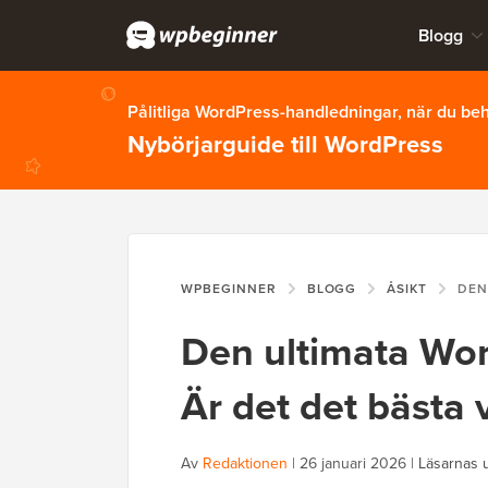
Blogg
Pålitliga WordPress-handledningar, när du b
Nybörjarguide till WordPress
WPBEGINNER
BLOGG
ÅSIKT
DEN ULTIMATA W
Den ultimata Wo
Är det det bästa 
Av
Redaktionen
|
26 januari 2026
|
Läsarnas 