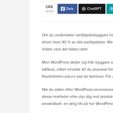
288
Dela
ChatGPT
AKTIER
Om du undersöker webbplatsbyggare har
driver över 40 % av alla webbplatser. Med
måste vara det bästa valet.
Men WordPress skiljer sig från byggare 
källkod, vilket innebär att du ansvarar fö
flexibiliteten precis vad de behöver. För 
När du söker efter WordPress-recensione
dessa realiteter eller styr dig mot produ
användbart: en ärlig titt på hur WordPress