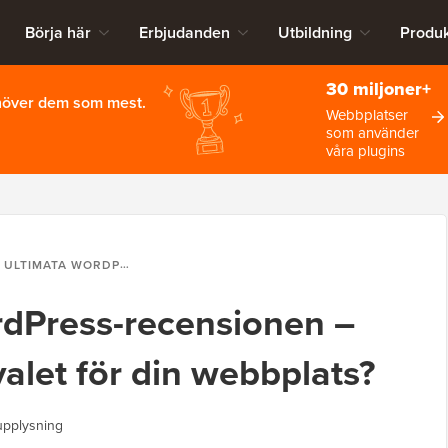
Börja här
Erbjudanden
Utbildning
Produk
30 miljoner+
ehöver dem som mest.
Webbplatser
som använder
våra plugins
ORDPRESS-RECENSIONEN – ÄR DET DET BÄSTA VALET FÖR DIN WEBBPLATS?
rdPress-recensionen –
valet för din webbplats?
upplysning