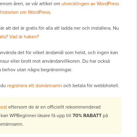
genom åren, se vår artikel om
utvecklingen av WordPress
a historien om WordPress
.
 att det är gratis för alla att ladda ner och installera. Nu
atis? Vad är haken?
n använda det för vilket ändamål som helst, och ingen kan
sur eller brott mot användarvillkoren. Du har också
na behov utan några begränsningar.
 du
registrera ett domännamn
och betala för webbhotell.
ost
eftersom de är en officiellt rekommenderad
kan WPBeginner-läsare få upp till
70% RABATT
på
domännamn.