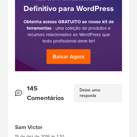
Definitivo para WordPress
Obtenha acesso GRATUITO ao nosso kit de
ferramentas
- uma coleção de produtos e
recursos relacionados ao WordPress que
todo profissional deve ter!
Baixar Agora
Interações
145
Deixe uma
resposta
do
Comentários
Leitor
Sam Victor
15 de dez de 2016 às 1:20