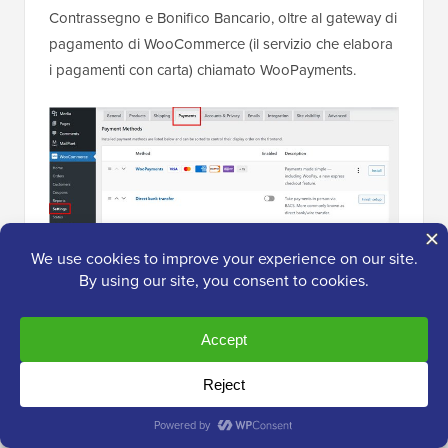
Contrassegno e Bonifico Bancario, oltre al gateway di
pagamento di WooCommerce (il servizio che elabora
i pagamenti con carta) chiamato WooPayments.
WooPayments è conveniente e funziona subito, ma
non è disponibile in tutti i paesi e alcuni utenti
segnalano ritardi nei pagamenti.
Se WooPayments non è disponibile dove ti trovi, il
gateway gratuito Stripe di FunnelKit è una valida