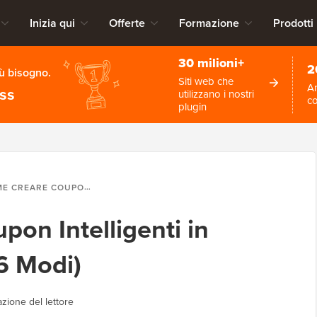
Inizia qui
Offerte
Formazione
Prodotti
30 milioni+
2
iù bisogno.
Siti web che
An
ess
utilizzano i nostri
c
plugin
RE COUPON INTELLIGENTI IN WOOCOMMERCE (6 MODI)
on Intelligenti in
 Modi)
zione del lettore