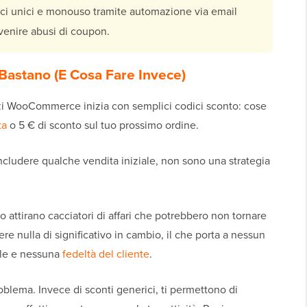
i unici e monouso tramite automazione via email
evenire abusi di coupon.
Bastano (E Cosa Fare Invece)
ozi WooCommerce inizia con semplici codici sconto: cose
ta
o 5 € di sconto sul tuo prossimo ordine.
ncludere qualche vendita iniziale, non sono una strategia
 attirano cacciatori di affari che potrebbero non tornare
re nulla di significativo in cambio, il che porta a nessun
ale e nessuna
fedeltà del cliente
.
oblema. Invece di sconti generici, ti permettono di