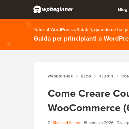
Blog
Tutorial WordPress affidabili, quando ne hai p
Guida per principianti a WordPr
WPBEGINNER
BLOG
PLUGIN
COME CREA
Come Creare Coup
WooCommerce (6
Di
Shahzad Saeed
|
19 gennaio 2026
|
Divulga