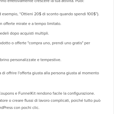
no effettivamente crescere la tua attività. Puoi:
d esempio, “Ottieni 20$ di sconto quando spendi 100$”).
n offerte mirate e a tempo limitato.
edeli dopo acquisti multipli.
odotto o offerte "compra uno, prendi uno gratis" per
rino personalizzate e tempestive.
a di offrire l'offerta giusta alla persona giusta al momento
oupons e FunnelKit rendono facile la configurazione.
re o creare flussi di lavoro complicati, poiché tutto può
rdPress con pochi clic.