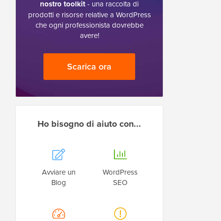
nostro toolkit
- una raccolta di
prodotti e risorse relative a WordPress
che ogni professionista dovrebbe
avere!
Scarica ora
Ho bisogno di aiuto con...
Avviare un
WordPress
Blog
SEO