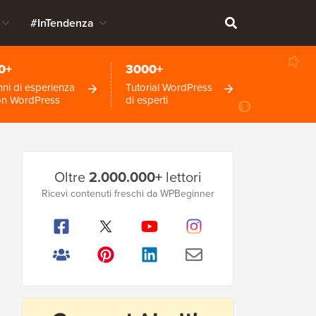
#InTendenza
0+
3000+
ni di esperienza
Tutorial WordPress
on WordPress
di esperti
Barra
Oltre
2.000.000+
lettori
laterale
Ricevi contenuti freschi da WPBeginner
principale