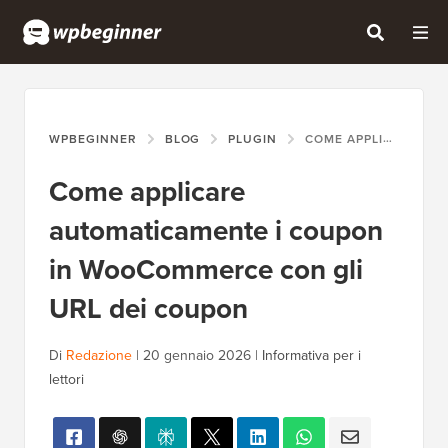
WPBEGINNER
BLOG
PLUGIN
COME APPLICARE AUTOMATICAMENTE I COUPON IN WOOCOMMERCE CON GLI URL DEI COUPON
Come applicare
automaticamente i coupon
in WooCommerce con gli
URL dei coupon
Di
Redazione
|
20 gennaio 2026
|
Informativa per i
lettori