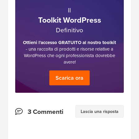
Il
Toolkit WordPress
Definitivo
Ottieni l'accesso GRATUITO al nostro toolkit
- una raccolta di prodotti e risorse relative a
WordPress che ogni professionista dovrebbe
avere!
Scarica ora
Interazioni
3 Commenti
Lascia una risposta
del
lettore