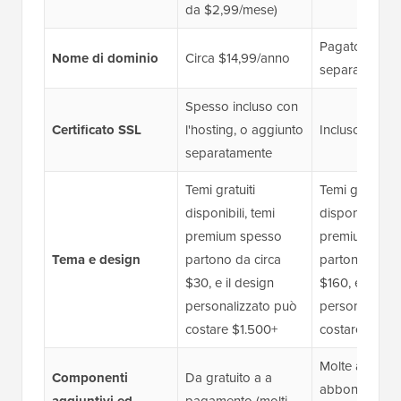
da $2,99/mese)
Pagato
Nome di dominio
Circa $14,99/anno
separatament
Spesso incluso con
Certificato SSL
l'hosting, o aggiunto
Incluso
separatamente
Temi gratuiti
Temi gratuiti
disponibili, temi
disponibili, te
premium spesso
premium spe
Tema e design
partono da circa
partono da ci
$30, e il design
$160, e il des
personalizzato può
personalizzat
costare $1.500+
costare $5.0
Molte app util
Componenti
Da gratuito a a
abbonamenti