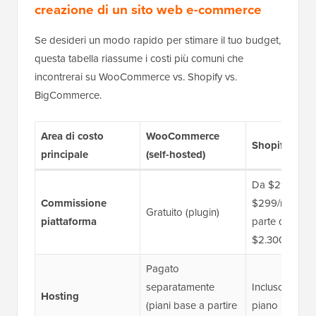
creazione di un sito web e-commerce
Se desideri un modo rapido per stimare il tuo budget,
questa tabella riassume i costi più comuni che
incontrerai su WooCommerce vs. Shopify vs.
BigCommerce.
Area di costo
WooCommerce
Shopify (Saa
principale
(self-hosted)
Da $29 a
Commissione
$299/mese (P
Gratuito (plugin)
piattaforma
parte da
$2.300/mese)
Pagato
separatamente
Incluso nel tu
Hosting
(piani base a partire
piano