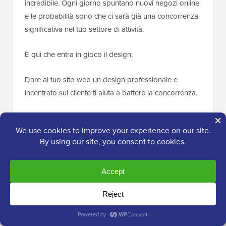
incredibile. Ogni giorno spuntano nuovi negozi online
e le probabilità sono che ci sarà già una concorrenza
significativa nel tuo settore di attività.
È qui che entra in gioco il design.
Dare al tuo sito web un design professionale e
incentrato sul cliente ti aiuta a battere la concorrenza.
Ora potresti pensare: beh, non sono un web designer
professionista, come posso creare un design che aiuti
il mio negozio a distinguersi e a fare più vendite?
Bene, la maggior parte delle piattaforme di e-
commerce si rende conto di questo problema, quindi
offre modelli di siti web già pronti. I proprietari di
negozi possono personalizzare i layout utilizzando
semplici strumenti drag-and-drop.