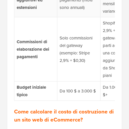
aggiuntivi ed
pagamento (molti
mensili, i costi
estensioni
sono annuali)
variano ampi
Shopify Payme
2,9% + 0,30 $,
Solo commissioni
gateway di te
Commissioni di
del gateway
parti aggiun
elaborazione dei
(esempio: Stripe
una commissi
pagamenti
2,9% + $0,30)
aggiuntiva de
da Shopify su 
piani
Budget iniziale
Da 1.000 $ a 
Da 100 $ a 3.000 $
tipico
$+
Come calcolare il costo di costruzione di
un sito web di eCommerce?